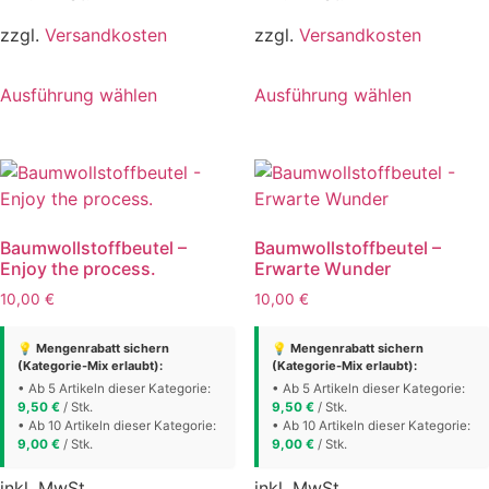
zzgl.
Versandkosten
zzgl.
Versandkosten
Dieses
Dieses
Ausführung wählen
Ausführung wählen
Produkt
Produkt
weist
weist
mehrere
mehrere
Varianten
Varianten
auf.
auf.
Die
Die
Baumwollstoffbeutel –
Baumwollstoffbeutel –
Optionen
Optionen
Enjoy the process.
Erwarte Wunder
können
können
10,00
€
10,00
€
auf
auf
der
der
💡 Mengenrabatt sichern
💡 Mengenrabatt sichern
Produktseite
Produktse
(Kategorie-Mix erlaubt):
(Kategorie-Mix erlaubt):
gewählt
gewählt
• Ab 5 Artikeln dieser Kategorie:
• Ab 5 Artikeln dieser Kategorie:
9,50
€
/ Stk.
9,50
€
/ Stk.
werden
werden
• Ab 10 Artikeln dieser Kategorie:
• Ab 10 Artikeln dieser Kategorie:
9,00
€
/ Stk.
9,00
€
/ Stk.
inkl. MwSt.
inkl. MwSt.