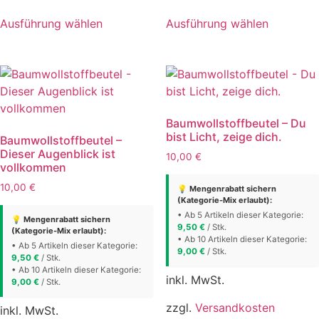
Dieses
Dieses
Ausführung wählen
Ausführung wählen
Produkt
Produkt
weist
weist
mehrere
mehrere
Varianten
Varianten
auf.
auf.
Die
Die
Baumwollstoffbeutel – Du
Optionen
Optionen
bist Licht, zeige dich.
Baumwollstoffbeutel –
können
können
Dieser Augenblick ist
10,00
€
auf
auf
vollkommen
der
der
10,00
€
💡 Mengenrabatt sichern
Produktseite
Produktse
(Kategorie-Mix erlaubt):
gewählt
gewählt
• Ab 5 Artikeln dieser Kategorie:
💡 Mengenrabatt sichern
9,50
€
/ Stk.
(Kategorie-Mix erlaubt):
werden
werden
• Ab 10 Artikeln dieser Kategorie:
• Ab 5 Artikeln dieser Kategorie:
9,00
€
/ Stk.
9,50
€
/ Stk.
• Ab 10 Artikeln dieser Kategorie:
inkl. MwSt.
9,00
€
/ Stk.
zzgl.
Versandkosten
inkl. MwSt.