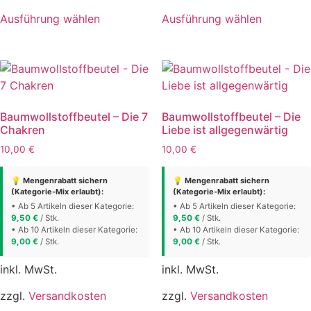
Dieses
Dieses
Ausführung wählen
Ausführung wählen
Produkt
Produkt
weist
weist
mehrere
mehrere
Varianten
Varianten
auf.
auf.
Die
Die
Baumwollstoffbeutel – Die 7
Baumwollstoffbeutel – Die
Optionen
Optionen
Chakren
Liebe ist allgegenwärtig
können
können
10,00
€
10,00
€
auf
auf
der
der
💡 Mengenrabatt sichern
💡 Mengenrabatt sichern
Produktseite
Produktse
(Kategorie-Mix erlaubt):
(Kategorie-Mix erlaubt):
gewählt
gewählt
• Ab 5 Artikeln dieser Kategorie:
• Ab 5 Artikeln dieser Kategorie:
9,50
€
/ Stk.
9,50
€
/ Stk.
werden
werden
• Ab 10 Artikeln dieser Kategorie:
• Ab 10 Artikeln dieser Kategorie:
9,00
€
/ Stk.
9,00
€
/ Stk.
inkl. MwSt.
inkl. MwSt.
zzgl.
Versandkosten
zzgl.
Versandkosten