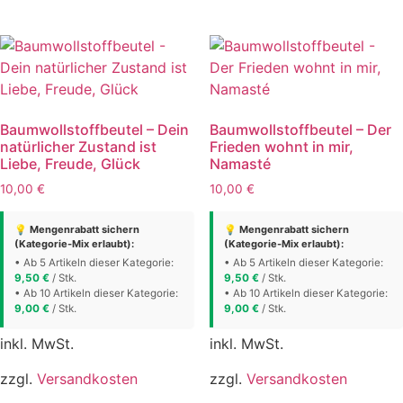
Optionen
weist
können
mehrere
auf
Varianten
der
auf.
Produktseite
Die
gewählt
Optionen
Baumwollstoffbeutel – Dein
Baumwollstoffbeutel – Der
werden
können
natürlicher Zustand ist
Frieden wohnt in mir,
auf
Liebe, Freude, Glück
Namasté
der
10,00
€
10,00
€
Produktse
gewählt
💡 Mengenrabatt sichern
💡 Mengenrabatt sichern
(Kategorie-Mix erlaubt):
(Kategorie-Mix erlaubt):
werden
• Ab 5 Artikeln dieser Kategorie:
• Ab 5 Artikeln dieser Kategorie:
9,50
€
/ Stk.
9,50
€
/ Stk.
• Ab 10 Artikeln dieser Kategorie:
• Ab 10 Artikeln dieser Kategorie:
9,00
€
/ Stk.
9,00
€
/ Stk.
inkl. MwSt.
inkl. MwSt.
zzgl.
Versandkosten
zzgl.
Versandkosten