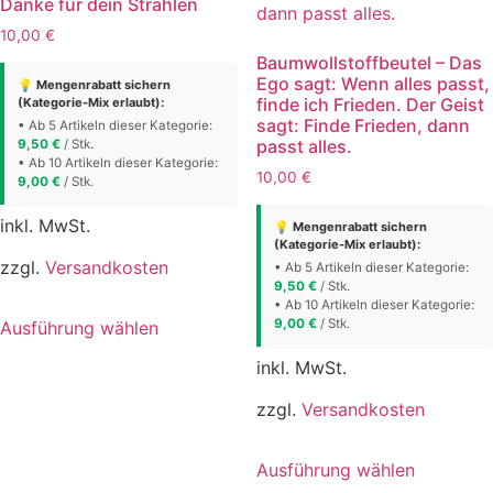
Danke für dein Strahlen
10,00
€
Baumwollstoffbeutel – Das
Ego sagt: Wenn alles passt,
💡 Mengenrabatt sichern
finde ich Frieden. Der Geist
(Kategorie-Mix erlaubt):
sagt: Finde Frieden, dann
• Ab 5 Artikeln dieser Kategorie:
passt alles.
9,50
€
/ Stk.
• Ab 10 Artikeln dieser Kategorie:
10,00
€
9,00
€
/ Stk.
inkl. MwSt.
💡 Mengenrabatt sichern
(Kategorie-Mix erlaubt):
zzgl.
Versandkosten
• Ab 5 Artikeln dieser Kategorie:
9,50
€
/ Stk.
• Ab 10 Artikeln dieser Kategorie:
Dieses
9,00
€
/ Stk.
Ausführung wählen
Produkt
weist
inkl. MwSt.
mehrere
zzgl.
Versandkosten
Varianten
auf.
Dieses
Die
Ausführung wählen
Produkt