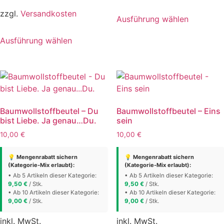
Dieses
zzgl.
Versandkosten
Ausführung wählen
Produkt
Dieses
weist
Ausführung wählen
Produkt
mehrere
weist
Varianten
mehrere
auf.
Varianten
Die
auf.
Optionen
Die
können
Baumwollstoffbeutel – Du
Baumwollstoffbeutel – Eins
Optionen
auf
bist Liebe. Ja genau…Du.
sein
können
der
10,00
€
10,00
€
auf
Produktse
der
gewählt
💡 Mengenrabatt sichern
💡 Mengenrabatt sichern
Produktseite
(Kategorie-Mix erlaubt):
(Kategorie-Mix erlaubt):
werden
gewählt
• Ab 5 Artikeln dieser Kategorie:
• Ab 5 Artikeln dieser Kategorie:
9,50
€
/ Stk.
9,50
€
/ Stk.
werden
• Ab 10 Artikeln dieser Kategorie:
• Ab 10 Artikeln dieser Kategorie:
9,00
€
/ Stk.
9,00
€
/ Stk.
inkl. MwSt.
inkl. MwSt.