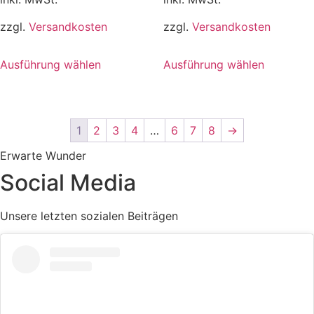
zzgl.
Versandkosten
zzgl.
Versandkosten
Dieses
Dieses
Ausführung wählen
Ausführung wählen
Produkt
Produkt
weist
weist
mehrere
mehrere
Varianten
Varianten
1
2
3
4
…
6
7
8
→
auf.
auf.
Die
Die
Erwarte Wunder
Optionen
Optionen
Social Media
können
können
auf
auf
Unsere letzten sozialen Beiträgen
der
der
Produktseite
Produktse
gewählt
gewählt
werden
werden