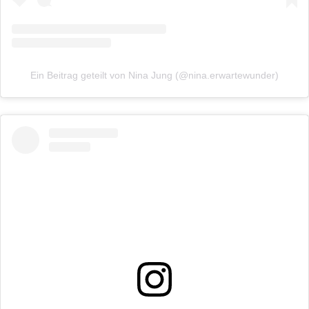
Ein Beitrag geteilt von Nina Jung (@nina.erwartewunder)