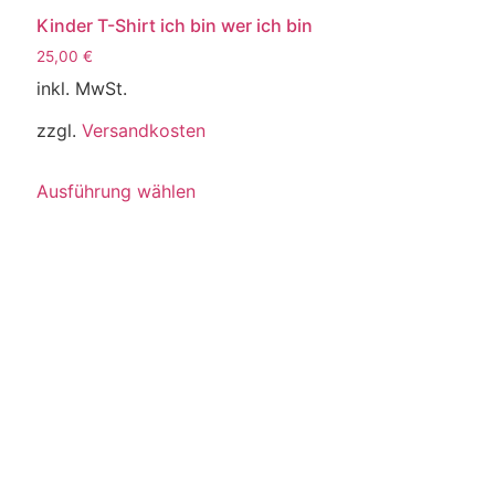
Kinder T-Shirt ich bin wer ich bin
25,00
€
inkl. MwSt.
zzgl.
Versandkosten
Dieses
Ausführung wählen
Produkt
weist
mehrere
Varianten
auf.
Die
Optionen
können
auf
der
Produktseite
gewählt