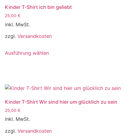
Kinder T-Shirt ich bin geliebt
25,00
€
inkl. MwSt.
zzgl.
Versandkosten
Dieses
Ausführung wählen
Produkt
weist
mehrere
Varianten
auf.
Die
Optionen
Kinder T-Shirt Wir sind hier um glücklich zu sein
können
25,00
€
auf
inkl. MwSt.
der
Produktseite
zzgl.
Versandkosten
gewählt