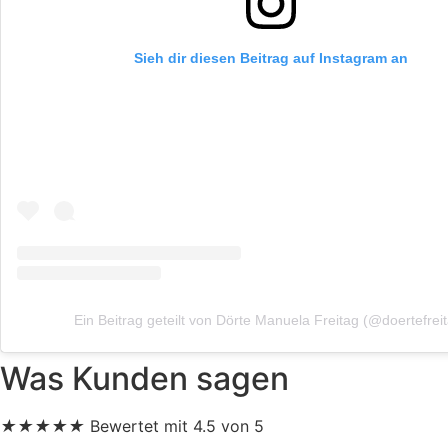
Sieh dir diesen Beitrag auf Instagram an
Ein Beitrag geteilt von Dörte Manuela Freitag (@doertefrei
Was Kunden sagen
★
★
★
★
★
Bewertet mit 4.5 von 5