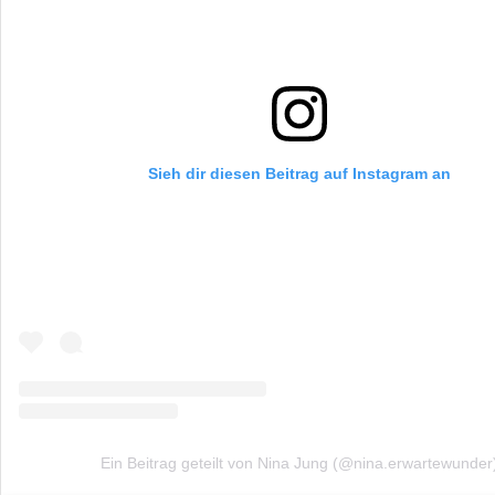
Sieh dir diesen Beitrag auf Instagram an
Ein Beitrag geteilt von Nina Jung (@nina.erwartewunder