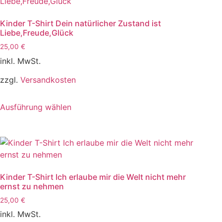
Kinder T-Shirt Dein natürlicher Zustand ist
Liebe,Freude,Glück
25,00
€
inkl. MwSt.
zzgl.
Versandkosten
Dieses
Ausführung wählen
Produkt
weist
mehrere
Varianten
auf.
Die
Kinder T-Shirt Ich erlaube mir die Welt nicht mehr
Optionen
ernst zu nehmen
können
25,00
€
auf
inkl. MwSt.
der