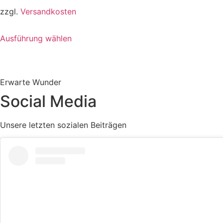
Produktseite
zzgl.
Versandkosten
gewählt
Dieses
werden
Ausführung wählen
Produkt
weist
mehrere
Varianten
Erwarte Wunder
auf.
Social Media
Die
Optionen
Unsere letzten sozialen Beiträgen
können
auf
der
Produktseite
gewählt
werden