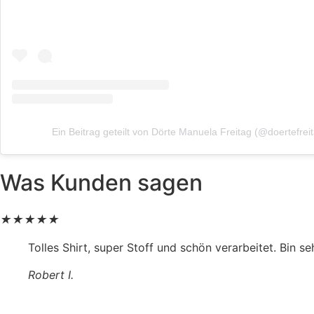
Ein Beitrag geteilt von Dörte Manuela Freitag (@doertefrei
Was Kunden sagen
★
★
★
★
★
Tolles Shirt, super Stoff und schön verarbeitet. Bin 
Robert I.