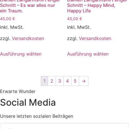
Die
Die
Schnitt – Es war alles nur
Schnitt – Happy Mind,
Optionen
Optionen
ein Traum.
Happy Life
können
können
45,00
€
45,00
€
auf
auf
inkl. MwSt.
inkl. MwSt.
der
der
Produktseite
Produktse
zzgl.
Versandkosten
zzgl.
Versandkosten
gewählt
gewählt
Dieses
Dieses
werden
werden
Ausführung wählen
Ausführung wählen
Produkt
Produkt
weist
weist
mehrere
mehrere
Varianten
Varianten
1
2
3
4
5
→
auf.
auf.
Die
Die
Erwarte Wunder
Optionen
Optionen
Social Media
können
können
auf
auf
Unsere letzten sozialen Beiträgen
der
der
Produktseite
Produktse