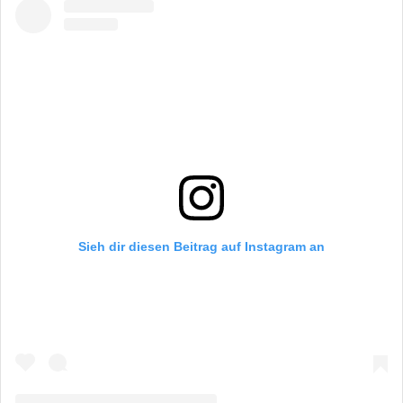
gewählt
gewählt
werden
werden
Sieh dir diesen Beitrag auf Instagram an