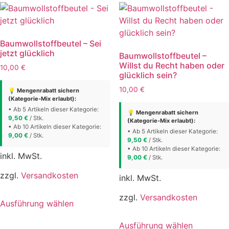
Varianten
Varianten
auf.
auf.
Die
Die
Baumwollstoffbeutel – Sei
Optionen
Optionen
jetzt glücklich
Baumwollstoffbeutel –
können
können
Willst du Recht haben oder
10,00
€
auf
auf
glücklich sein?
der
der
10,00
€
💡 Mengenrabatt sichern
Produktseite
Produktse
(Kategorie-Mix erlaubt):
gewählt
gewählt
• Ab 5 Artikeln dieser Kategorie:
💡 Mengenrabatt sichern
9,50
€
/ Stk.
(Kategorie-Mix erlaubt):
werden
werden
• Ab 10 Artikeln dieser Kategorie:
• Ab 5 Artikeln dieser Kategorie:
9,00
€
/ Stk.
9,50
€
/ Stk.
• Ab 10 Artikeln dieser Kategorie:
inkl. MwSt.
9,00
€
/ Stk.
zzgl.
Versandkosten
inkl. MwSt.
Dieses
zzgl.
Versandkosten
Ausführung wählen
Produkt
Dieses
weist
Ausführung wählen
Produkt