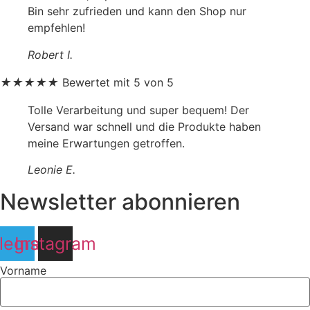
Bin sehr zufrieden und kann den Shop nur
empfehlen!
Robert I.
★
★
★
★
★
Bewertet mit 5 von 5
Tolle Verarbeitung und super bequem! Der
Versand war schnell und die Produkte haben
meine Erwartungen getroffen.
Leonie E.
Newsletter abonnieren
legram
Instagram
Vorname