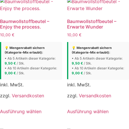
Baumwollstoffbeutel –
Baumwollstoffbeutel –
Enjoy the process.
Erwarte Wunder
10,00
€
10,00
€
💡 Mengenrabatt sichern
💡 Mengenrabatt sichern
(Kategorie-Mix erlaubt):
(Kategorie-Mix erlaubt):
• Ab 5 Artikeln dieser Kategorie:
• Ab 5 Artikeln dieser Kategorie:
9,50
€
/ Stk.
9,50
€
/ Stk.
• Ab 10 Artikeln dieser Kategorie:
• Ab 10 Artikeln dieser Kategorie:
9,00
€
/ Stk.
9,00
€
/ Stk.
inkl. MwSt.
inkl. MwSt.
zzgl.
Versandkosten
zzgl.
Versandkosten
Dieses
Dieses
Ausführung wählen
Ausführung wählen
Produkt
Produkt
weist
weist
mehrere
mehrere