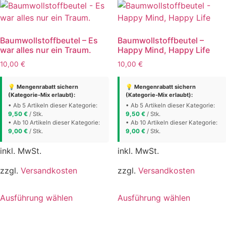
Varianten
Varianten
auf.
auf.
Die
Die
Baumwollstoffbeutel – Es
Baumwollstoffbeutel –
Optionen
Optionen
war alles nur ein Traum.
Happy Mind, Happy Life
können
können
10,00
€
10,00
€
auf
auf
der
der
💡 Mengenrabatt sichern
💡 Mengenrabatt sichern
Produktseite
Produktse
(Kategorie-Mix erlaubt):
(Kategorie-Mix erlaubt):
gewählt
gewählt
• Ab 5 Artikeln dieser Kategorie:
• Ab 5 Artikeln dieser Kategorie:
9,50
€
/ Stk.
9,50
€
/ Stk.
werden
werden
• Ab 10 Artikeln dieser Kategorie:
• Ab 10 Artikeln dieser Kategorie:
9,00
€
/ Stk.
9,00
€
/ Stk.
inkl. MwSt.
inkl. MwSt.
zzgl.
Versandkosten
zzgl.
Versandkosten
Dieses
Dieses
Ausführung wählen
Ausführung wählen
Produkt
Produkt
weist
weist
mehrere
mehrere