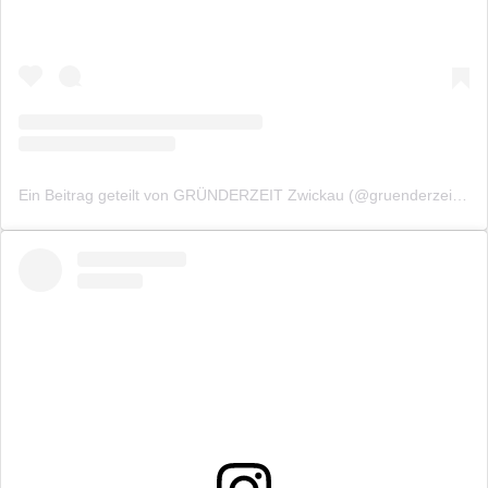
Ein Beitrag geteilt von GRÜNDERZEIT Zwickau (@gruenderzeitzwickau)