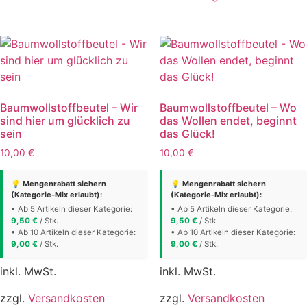
mehrere
weist
Varianten
mehrere
auf.
Varianten
Die
auf.
Optionen
Die
können
Optionen
auf
Baumwollstoffbeutel – Wir
Baumwollstoffbeutel – Wo
können
der
sind hier um glücklich zu
das Wollen endet, beginnt
auf
sein
das Glück!
Produktseite
der
gewählt
10,00
€
10,00
€
Produktse
werden
gewählt
💡 Mengenrabatt sichern
💡 Mengenrabatt sichern
(Kategorie-Mix erlaubt):
(Kategorie-Mix erlaubt):
werden
• Ab 5 Artikeln dieser Kategorie:
• Ab 5 Artikeln dieser Kategorie:
9,50
€
/ Stk.
9,50
€
/ Stk.
• Ab 10 Artikeln dieser Kategorie:
• Ab 10 Artikeln dieser Kategorie:
9,00
€
/ Stk.
9,00
€
/ Stk.
inkl. MwSt.
inkl. MwSt.
zzgl.
Versandkosten
zzgl.
Versandkosten