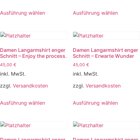
Dieses
Dieses
Ausführung wählen
Ausführung wählen
Produkt
Produkt
weist
weist
mehrere
mehrere
Varianten
Varianten
auf.
auf.
Damen Langarmshirt enger
Damen Langarmshirt enger
Die
Die
Schnitt – Enjoy the process.
Schnitt – Erwarte Wunder
Optionen
Optionen
45,00
€
45,00
€
können
können
inkl. MwSt.
inkl. MwSt.
auf
auf
der
der
zzgl.
Versandkosten
zzgl.
Versandkosten
Produktseite
Produktse
Dieses
Dieses
gewählt
gewählt
Ausführung wählen
Ausführung wählen
Produkt
Produkt
werden
werden
weist
weist
mehrere
mehrere
Varianten
Varianten
auf.
auf.
Damen Langarmshirt enger
Damen Langarmshirt enger