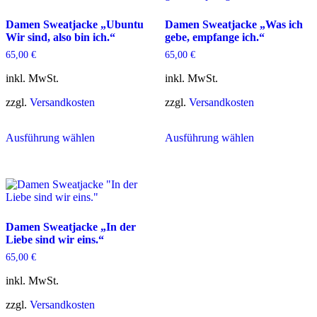
Damen Sweatjacke „Ubuntu
Damen Sweatjacke „Was ich
Wir sind, also bin ich.“
gebe, empfange ich.“
65,00
€
65,00
€
inkl. MwSt.
inkl. MwSt.
zzgl.
Versandkosten
zzgl.
Versandkosten
Dieses
Dieses
Ausführung wählen
Ausführung wählen
Produkt
Produkt
weist
weist
mehrere
mehrere
Varianten
Varianten
auf.
auf.
Die
Die
Optionen
Optionen
Damen Sweatjacke „In der
können
können
Liebe sind wir eins.“
auf
auf
der
der
65,00
€
Produktseite
Produktseite
gewählt
gewählt
inkl. MwSt.
werden
werden
zzgl.
Versandkosten