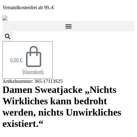
Zum
Versandkostenfrei ab 99,-€
Inhalt
springen
0,00
€
Warenkorb
Artikelnummer: 365-17113S25
Damen Sweatjacke „Nichts
Wirkliches kann bedroht
werden, nichts Unwirkliches
existiert.“