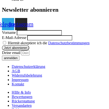
Newsletter abonnieren
elegram
Instagram
Vorname
E-Mail-Adresse
Hiermit akzeptiere ich die
Datenschutzbestimmungen
Deine email
anmelden
Datenschutzerklärung
AGB
Widerrufsbelehrung
Impressum
Kontakt
HIlfe & Info
Bewertungen
Rückerstattung
Versandarten