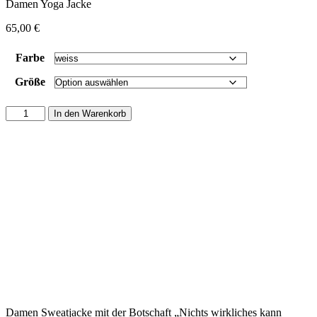
Damen Yoga Jacke
65,00
€
Farbe
Größe
Damen
In den Warenkorb
Sweatjacke
"Nichts
Wirkliches
kann
bedroht
werden,
nichts
Unwirkliches
existiert."
Menge
Damen Sweatjacke mit der Botschaft „Nichts wirkliches kann