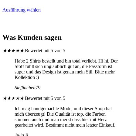
Dieses
Ausführung wählen
Produkt
weist
mehrere
Varianten
auf.
Was Kunden sagen
Die
Optionen
können
★
★
★
★
★
Bewertet mit 5 von 5
auf
der
Habe 2 Shirts bestellt und bin total verliebt. Hi hi. Der
Produktseite
Stoff fühlt sich unglaublich gut an, die Passform ist
gewählt
super und das Design ist genau mein Stil. Bitte mehr
werden
Kollektion :)
Steffinchen79
★
★
★
★
★
Bewertet mit 5 von 5
Ich mag handgemachte Mode, und dieser Shop hat
mich überzeugt! Die Qualität ist top, die Farben
stimmen auch und man merkt dass hier mit Herz
gearbeitet wird. Bestimmt nicht mein letzter Einkauf.
Julia B.