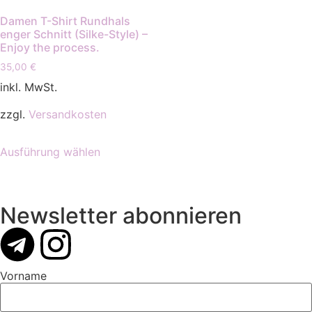
Damen T-Shirt Rundhals
enger Schnitt (Silke-Style) –
Enjoy the process.
35,00
€
inkl. MwSt.
zzgl.
Versandkosten
Ausführung wählen
Newsletter abonnieren
Vorname