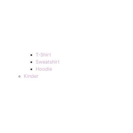
T-Shirt
Sweatshirt
Hoodie
Kinder