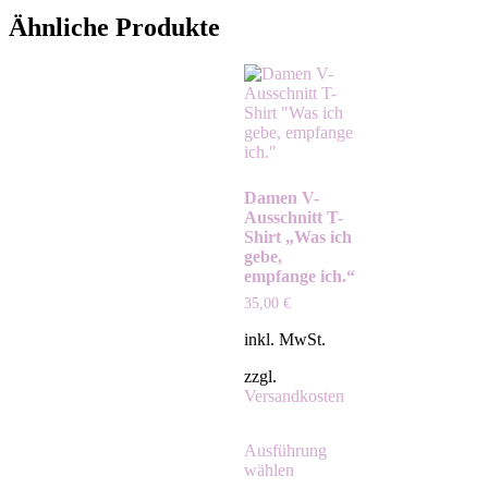
Ähnliche Produkte
Damen V-
Ausschnitt T-
Shirt „Was ich
gebe,
empfange ich.“
35,00
€
inkl. MwSt.
zzgl.
Versandkosten
Ausführung
wählen