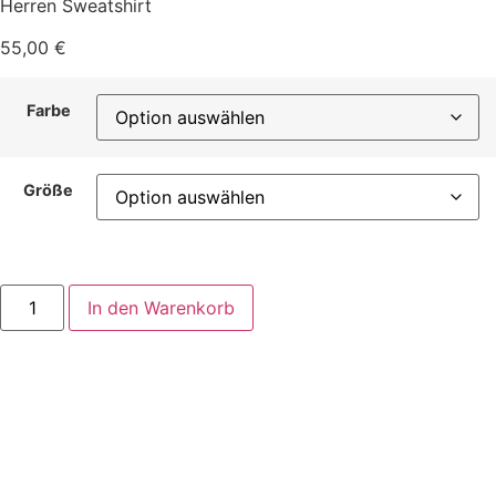
Herren Sweatshirt
55,00
€
Farbe
Größe
Unisex
In den Warenkorb
Sweatshirt
"Der
Frieden
wohnt
in
mir,
Namasté"
Menge