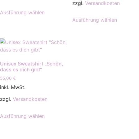
zzgl.
Versandkosten
Dieses
Ausführung wählen
Produkt
Dieses
Ausführung wählen
weist
Produkt
mehrere
weist
Varianten
mehrere
auf.
Varianten
Die
auf.
Optionen
Die
Unisex Sweatshirt „Schön,
können
Optionen
dass es dich gibt“
auf
können
55,00
€
der
auf
inkl. MwSt.
Produktseite
der
gewählt
Produktse
zzgl.
Versandkosten
werden
gewählt
Dieses
werden
Ausführung wählen
Produkt
weist
mehrere