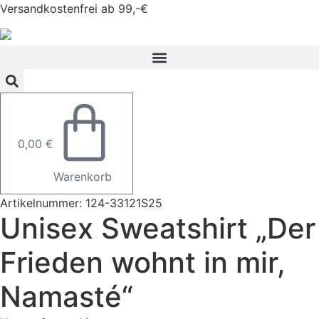
Zum
Versandkostenfrei ab 99,-€
Inhalt
springen
0,00
€
Warenkorb
Artikelnummer: 124-33121S25
Unisex Sweatshirt „Der
Frieden wohnt in mir,
Namasté“