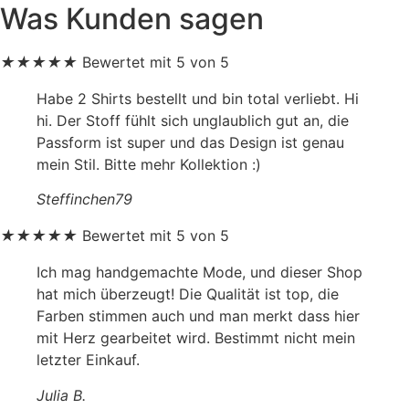
Varianten
Was Kunden sagen
auf.
Die
★
★
★
★
★
Bewertet mit 5 von 5
Optionen
können
Habe 2 Shirts bestellt und bin total verliebt. Hi
auf
hi. Der Stoff fühlt sich unglaublich gut an, die
der
Passform ist super und das Design ist genau
Produktseite
mein Stil. Bitte mehr Kollektion :)
gewählt
Steffinchen79
werden
★
★
★
★
★
Bewertet mit 5 von 5
Ich mag handgemachte Mode, und dieser Shop
hat mich überzeugt! Die Qualität ist top, die
Farben stimmen auch und man merkt dass hier
mit Herz gearbeitet wird. Bestimmt nicht mein
letzter Einkauf.
Julia B.