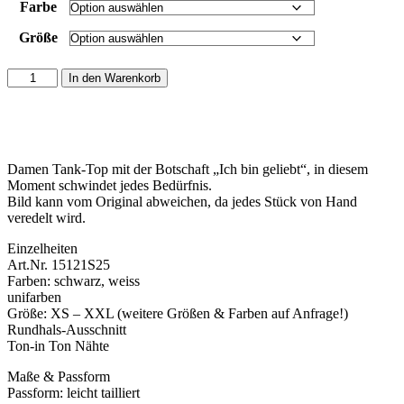
Farbe
Größe
Tank
In den Warenkorb
Top
"Ich
bin
geliebt.
Du
Damen Tank-Top mit der Botschaft „Ich bin geliebt“, in diesem
bist
Moment schwindet jedes Bedürfnis.
geliebt.
Bild kann vom Original abweichen, da jedes Stück von Hand
Wir
veredelt wird.
sind
geliebt."
Einzelheiten
Menge
Art.Nr. 15121S25
Farben: schwarz, weiss
unifarben
Größe: XS – XXL (weitere Größen & Farben auf Anfrage!)
Rundhals-Ausschnitt
Ton-in Ton Nähte
Maße & Passform
Passform: leicht tailliert