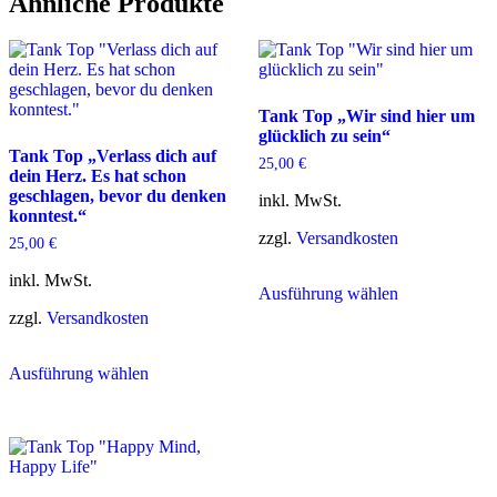
Ähnliche Produkte
Tank Top „Wir sind hier um
glücklich zu sein“
Tank Top „Verlass dich auf
25,00
€
dein Herz. Es hat schon
geschlagen, bevor du denken
inkl. MwSt.
konntest.“
zzgl.
Versandkosten
25,00
€
Dieses
inkl. MwSt.
Ausführung wählen
Produkt
weist
zzgl.
Versandkosten
mehrere
Dieses
Varianten
Ausführung wählen
Produkt
auf.
weist
Die
mehrere
Optionen
Varianten
können
auf.
auf
Die
der
Optionen
Produktseite