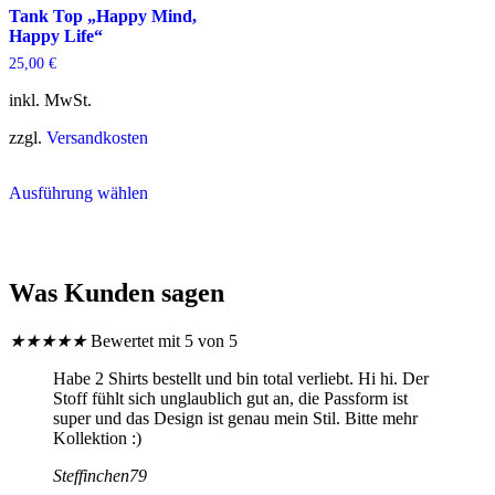
Tank Top „Happy Mind,
können
gewählt
Happy Life“
auf
werden
der
25,00
€
Produktseite
gewählt
inkl. MwSt.
werden
zzgl.
Versandkosten
Dieses
Ausführung wählen
Produkt
weist
mehrere
Varianten
auf.
Was Kunden sagen
Die
Optionen
können
★
★
★
★
★
Bewertet mit 5 von 5
auf
der
Habe 2 Shirts bestellt und bin total verliebt. Hi hi. Der
Produktseite
Stoff fühlt sich unglaublich gut an, die Passform ist
gewählt
super und das Design ist genau mein Stil. Bitte mehr
werden
Kollektion :)
Steffinchen79