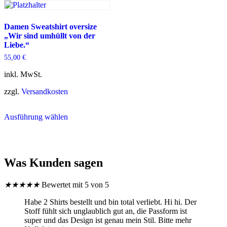
auf.
Die
Die
Optionen
Optionen
können
Damen Sweatshirt oversize
können
auf
„Wir sind umhüllt von der
auf
der
Liebe.“
der
Produktseite
55,00
€
Produktseite
gewählt
gewählt
werden
inkl. MwSt.
werden
zzgl.
Versandkosten
Dieses
Ausführung wählen
Produkt
weist
mehrere
Varianten
auf.
Was Kunden sagen
Die
Optionen
können
★
★
★
★
★
Bewertet mit 5 von 5
auf
der
Habe 2 Shirts bestellt und bin total verliebt. Hi hi. Der
Produktseite
Stoff fühlt sich unglaublich gut an, die Passform ist
gewählt
super und das Design ist genau mein Stil. Bitte mehr
werden