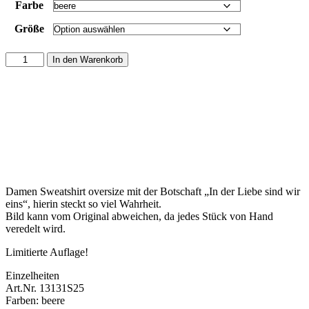
Farbe
Größe
Damen
In den Warenkorb
Sweatshirt
oversize
"In
der
Liebe
sind
wir
eins."
Menge
Damen Sweatshirt oversize mit der Botschaft „In der Liebe sind wir
eins“, hierin steckt so viel Wahrheit.
Bild kann vom Original abweichen, da jedes Stück von Hand
veredelt wird.
Limitierte Auflage!
Einzelheiten
Art.Nr. 13131S25
Farben: beere