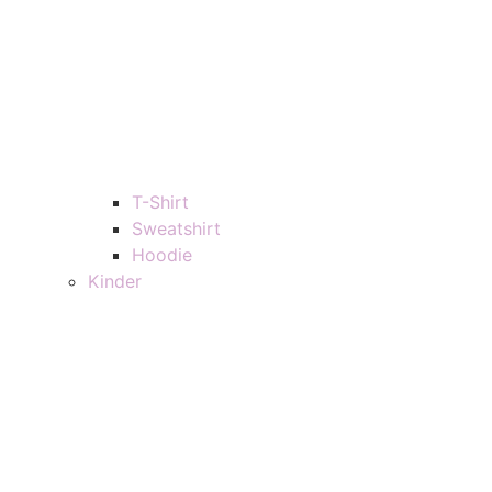
T-Shirt
Sweatshirt
Hoodie
Kinder