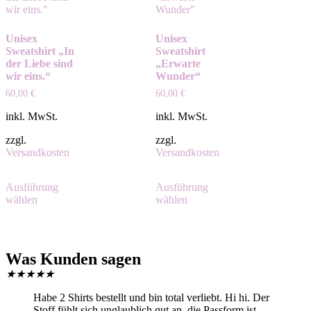
Unisex
Unisex
Sweatshirt „In
Sweatshirt
der Liebe sind
„Erwarte
wir eins.“
Wunder“
60,00
€
60,00
€
inkl. MwSt.
inkl. MwSt.
zzgl.
zzgl.
Versandkosten
Versandkosten
Ausführung
Ausführung
wählen
wählen
Was Kunden sagen
★
★
★
★
★
Habe 2 Shirts bestellt und bin total verliebt. Hi hi. Der
Stoff fühlt sich unglaublich gut an, die Passform ist