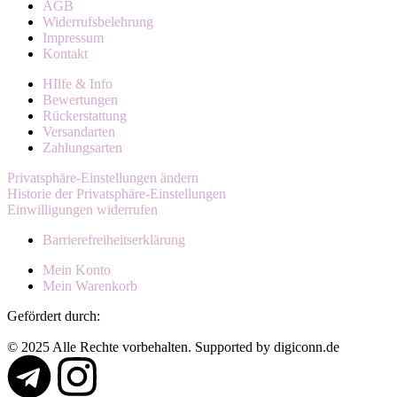
AGB
Widerrufsbelehrung
Impressum
Kontakt
HIlfe & Info
Bewertungen
Rückerstattung
Versandarten
Zahlungsarten
Privatsphäre-Einstellungen ändern
Historie der Privatsphäre-Einstellungen
Einwilligungen widerrufen
Barrierefreiheitserklärung
Mein Konto
Mein Warenkorb
Gefördert durch:
© 2025 Alle Rechte vorbehalten. Supported by digiconn.de