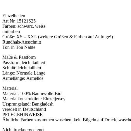
Einzelheiten
Art.Nr. 15121S25
Farben: schwarz, weiss
unifarben
Größe: XS – XXL (weitere Größen & Farben auf Anfrage!)
Rundhals-Ausschnitt
Ton-in Ton Nähte
Maße & Passform
Passform: leicht tailliert
Schnitt: leicht tailliert
Länge: Normale Länge
Ärmellänge: Ärmellos
Material
Material: 100% Baumwolle-Bio
Materialkonstruktion: Einzeljersey
Ursprungsland: Bangladesh
veredelt in Deutschland
PFLEGEHINWEISE
Ähnliche Farben zusammen waschen, kein Bügeln auf Druck, waschen
Nicht trocknergeeignet