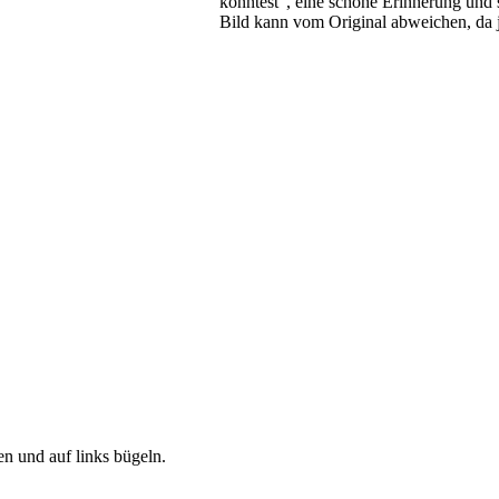
konntest“, eine schöne Erinnerung und 
Bild kann vom Original abweichen, da 
 und auf links bügeln.