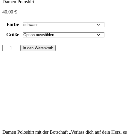
Damen Poloshirt
40,00
€
Farbe
Größe
Damen
In den Warenkorb
Poloshirt
"Verlass
dich
auf
dein
Herz.
Es
hat
schon
geschlagen,
bevor
du
denken
konntest."
Menge
Damen Poloshirt mit der Botschaft „Verlass dich auf dein Herz, es