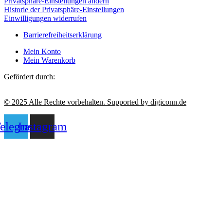
Privatsphäre-Einstellungen ändern
Historie der Privatsphäre-Einstellungen
Einwilligungen widerrufen
Barrierefreiheitserklärung
Mein Konto
Mein Warenkorb
Gefördert durch:
© 2025 Alle Rechte vorbehalten. Supported by digiconn.de
elegram
Instagram