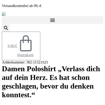
Zum
Versandkostenfrei ab 99,-€
Inhalt
springen
0,00
€
Warenkorb
Artikelnummer: 382-11321S25
Damen Poloshirt „Verlass dich
auf dein Herz. Es hat schon
geschlagen, bevor du denken
konntest.“