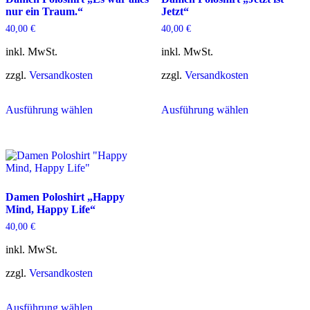
nur ein Traum.“
Jetzt“
40,00
€
40,00
€
inkl. MwSt.
inkl. MwSt.
zzgl.
Versandkosten
zzgl.
Versandkosten
Dieses
Dieses
Ausführung wählen
Ausführung wählen
Produkt
Produkt
weist
weist
mehrere
mehrere
Varianten
Varianten
auf.
auf.
Die
Die
Optionen
Optionen
Damen Poloshirt „Happy
können
können
Mind, Happy Life“
auf
auf
der
der
40,00
€
Produktseite
Produktseite
gewählt
gewählt
inkl. MwSt.
werden
werden
zzgl.
Versandkosten
Dieses
Ausführung wählen
Produkt