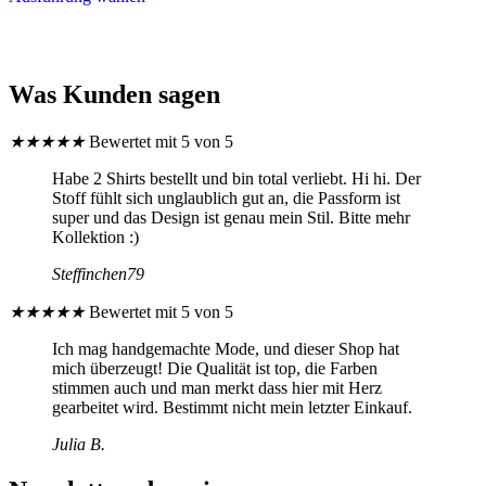
weist
mehrere
Varianten
auf.
Was Kunden sagen
Die
Optionen
können
★
★
★
★
★
Bewertet mit 5 von 5
auf
der
Habe 2 Shirts bestellt und bin total verliebt. Hi hi. Der
Produktseite
Stoff fühlt sich unglaublich gut an, die Passform ist
gewählt
super und das Design ist genau mein Stil. Bitte mehr
werden
Kollektion :)
Steffinchen79
★
★
★
★
★
Bewertet mit 5 von 5
Ich mag handgemachte Mode, und dieser Shop hat
mich überzeugt! Die Qualität ist top, die Farben
stimmen auch und man merkt dass hier mit Herz
gearbeitet wird. Bestimmt nicht mein letzter Einkauf.
Julia B.