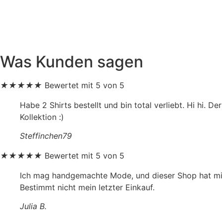
weist
mehrere
Varianten
auf.
Die
Was Kunden sagen
Optionen
können
★
★
★
★
★
Bewertet mit 5 von 5
auf
der
Habe 2 Shirts bestellt und bin total verliebt. Hi hi. D
Produktseite
Kollektion :)
gewählt
Steffinchen79
werden
★
★
★
★
★
Bewertet mit 5 von 5
Ich mag handgemachte Mode, und dieser Shop hat mich
Bestimmt nicht mein letzter Einkauf.
Julia B.