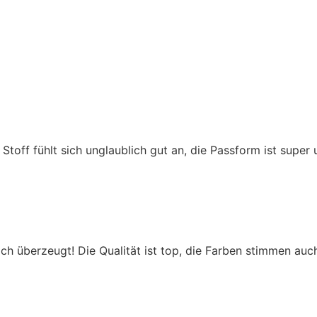
weist
mehrere
Varianten
auf.
Die
Optionen
können
auf
der
er Stoff fühlt sich unglaublich gut an, die Passform ist super
Produktseite
gewählt
werden
 überzeugt! Die Qualität ist top, die Farben stimmen auch