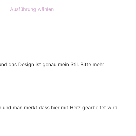
Dieses
Ausführung wählen
Produkt
weist
mehrere
Varianten
auf.
Die
Optionen
können
 und das Design ist genau mein Stil. Bitte mehr
auf
der
Produktseite
gewählt
werden
 und man merkt dass hier mit Herz gearbeitet wird.