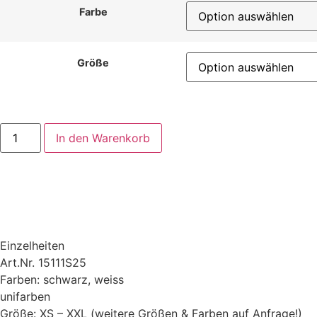
Farbe
Größe
Tank
In den Warenkorb
Top
"Was
ich
gebe,
empfange
ich."
Menge
Einzelheiten
Art.Nr. 15111S25
Farben: schwarz, weiss
unifarben
Größe: XS – XXL (weitere Größen & Farben auf Anfrage!)