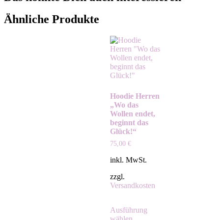
Ähnliche Produkte
Hoodie Herren
„Wo das
Wollen endet,
beginnt das
Glück!“
75,00
€
inkl. MwSt.
zzgl.
Versandkosten
Ausführung
wählen