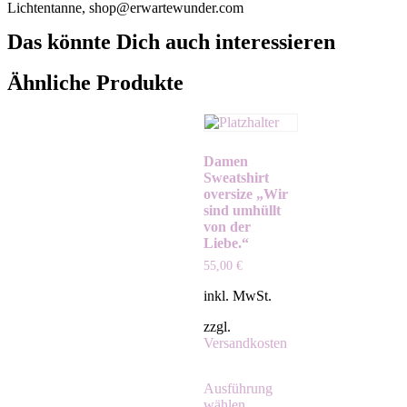
Lichtentanne, shop@erwartewunder.com
Das könnte Dich auch interessieren
Ähnliche Produkte
Damen
Sweatshirt
oversize „Wir
sind umhüllt
von der
Liebe.“
55,00
€
inkl. MwSt.
zzgl.
Versandkosten
Ausführung
wählen