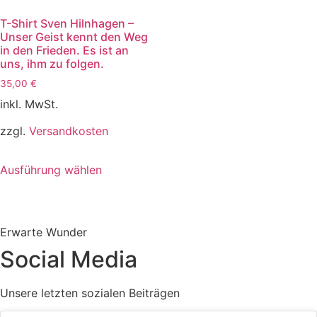
T-Shirt Sven Hilnhagen –
Unser Geist kennt den Weg
in den Frieden. Es ist an
uns, ihm zu folgen.
35,00
€
inkl. MwSt.
zzgl.
Versandkosten
Dieses
Ausführung wählen
Produkt
weist
mehrere
Varianten
Erwarte Wunder
auf.
Social Media
Die
Optionen
Unsere letzten sozialen Beiträgen
können
auf