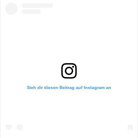
der
Produktseite
gewählt
werden
Sieh dir diesen Beitrag auf Instagram an