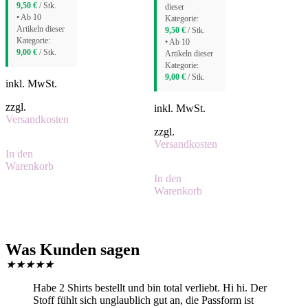
9,50
€
/ Stk.
dieser
• Ab 10
Kategorie:
Artikeln dieser
9,50
€
/ Stk.
Kategorie:
• Ab 10
9,00
€
/ Stk.
Artikeln dieser
Kategorie:
9,00
€
/ Stk.
inkl. MwSt.
zzgl.
inkl. MwSt.
Versandkosten
zzgl.
Versandkosten
In den
Warenkorb
In den
Warenkorb
Was Kunden sagen
★
★
★
★
★
Habe 2 Shirts bestellt und bin total verliebt. Hi hi. Der
Stoff fühlt sich unglaublich gut an, die Passform ist