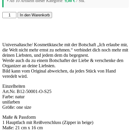
• Ab 10 Artikeln dieser Kategorie:
9,00
€
/ Stk.
In den Warenkorb
Universaltasche/ Kosmetiktasche mit der Botschaft „Ich erlaube mir,
die Welt nicht mehr ernst zu nehmen.“ verbindet dich noch mehr mit
deinen Liebsten, und jedem dem du begegnest.
Werde auch du zu einem Botschafter der Liebe & verschenke den
Organizer an deine Liebsten.
Bild kann vom Original abweichen, da jedes Stück von Hand
veredelt wird.
Einzelheiten
Art.Nr. B12-50001-O-S25
Farbe: natur
unifarben
Größe: one size
Maße & Passform
1 Hauptfach mit Reißverschluss (Zipper in beige)
Maße: 21 cm x 16 cm