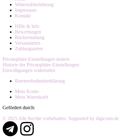
Widerrufsbelehrung
Impressum
Kontakt
HIlfe & Info
Bewertungen
Rückerstattung
Versandarten
Zahlungsarten
Privatsphäre-Einstellungen ändern
Historie der Privatsphäre-Einstellungen
Einwilligungen widerrufen
Barrierefreiheitserklärung
Mein Konto
Mein Warenkorb
Gefördert durch:
© 2025 Alle Rechte vorbehalten. Supported by digiconn.de