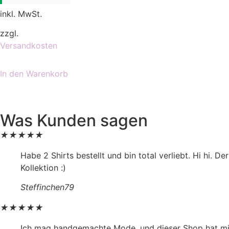
inkl. MwSt.
zzgl.
Versandkosten
In den Warenkorb
Was Kunden sagen
★
★
★
★
★
Habe 2 Shirts bestellt und bin total verliebt. Hi hi. D
Kollektion :)
Steffinchen79
★
★
★
★
★
Ich mag handgemachte Mode, und dieser Shop hat mich