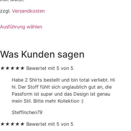
zzgl.
Versandkosten
Dieses
Ausführung wählen
Produkt
weist
mehrere
Varianten
Was Kunden sagen
auf.
Die
★
★
★
★
★
Bewertet mit 5 von 5
Optionen
können
Habe 2 Shirts bestellt und bin total verliebt. Hi
auf
hi. Der Stoff fühlt sich unglaublich gut an, die
der
Passform ist super und das Design ist genau
Produktseite
mein Stil. Bitte mehr Kollektion :)
gewählt
Steffinchen79
werden
★
★
★
★
★
Bewertet mit 5 von 5