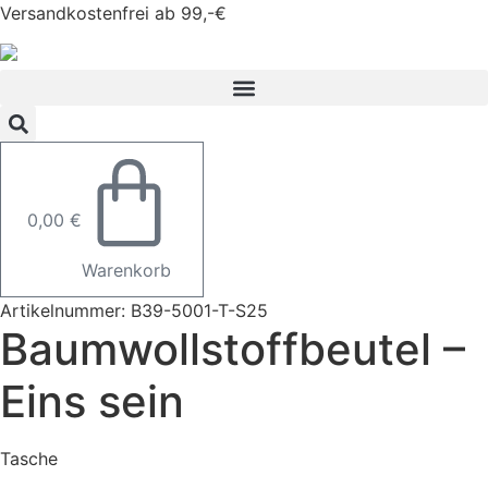
Zum
Versandkostenfrei ab 99,-€
Inhalt
springen
0,00
€
Warenkorb
Artikelnummer: B39-5001-T-S25
Baumwollstoffbeutel –
Eins sein
Tasche