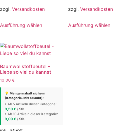
zzgl.
Versandkosten
zzgl.
Versandkosten
Dieses
Dieses
Ausführung wählen
Ausführung wählen
Produkt
Produkt
weist
weist
mehrere
mehrere
Varianten
Varianten
auf.
auf.
Die
Die
Baumwollstoffbeutel –
Optionen
Optionen
Liebe so viel du kannst
können
können
10,00
€
auf
auf
der
der
💡 Mengenrabatt sichern
Produktseite
Produktse
(Kategorie-Mix erlaubt):
gewählt
gewählt
• Ab 5 Artikeln dieser Kategorie:
9,50
€
/ Stk.
werden
werden
• Ab 10 Artikeln dieser Kategorie:
9,00
€
/ Stk.
inkl. MwSt.