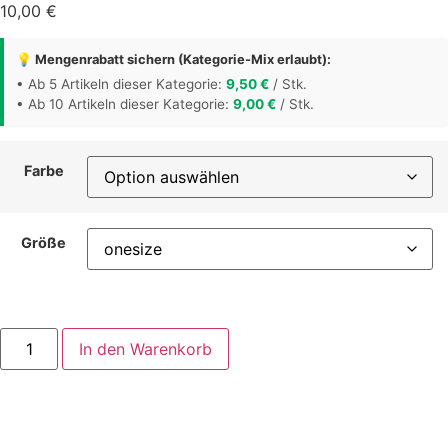
10,00
€
💡 Mengenrabatt sichern (Kategorie-Mix erlaubt):
• Ab 5 Artikeln dieser Kategorie:
9,50
€
/ Stk.
• Ab 10 Artikeln dieser Kategorie:
9,00
€
/ Stk.
Farbe
Größe
Baumwollstoffbeutel
In den Warenkorb
-
Eins
sein
Menge