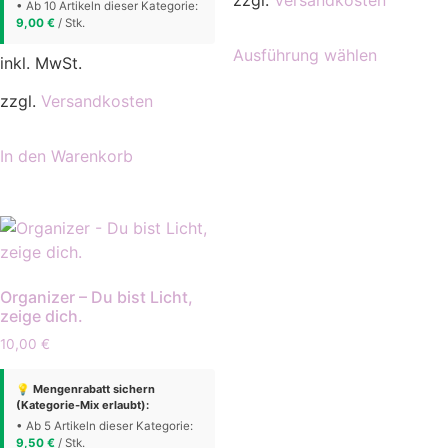
zzgl.
Versandkosten
• Ab 10 Artikeln dieser Kategorie:
9,00
€
/ Stk.
Dieses
Ausführung wählen
Produkt
inkl. MwSt.
weist
zzgl.
Versandkosten
mehrere
Varianten
In den Warenkorb
auf.
Die
Optionen
können
auf
der
Organizer – Du bist Licht,
Produktse
zeige dich.
gewählt
10,00
€
werden
💡 Mengenrabatt sichern
(Kategorie-Mix erlaubt):
• Ab 5 Artikeln dieser Kategorie:
9,50
€
/ Stk.