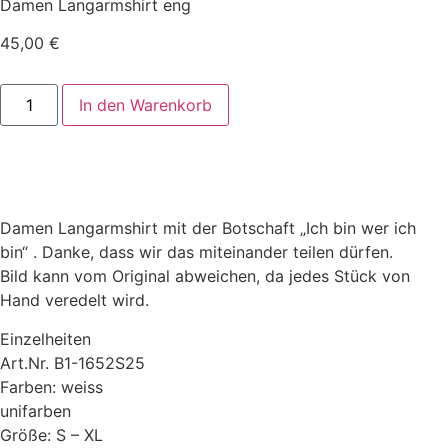
Damen Langarmshirt eng
45,00
€
Damen
In den Warenkorb
Langarmshirt
enger
Schnitt
-
Ich
bin
wer
ich
Damen Langarmshirt mit der Botschaft „Ich bin wer ich
bin
Menge
bin“ . Danke, dass wir das miteinander teilen dürfen.
Bild kann vom Original abweichen, da jedes Stück von
Hand veredelt wird.
Einzelheiten
Art.Nr. B1-1652S25
Farben: weiss
unifarben
Größe: S – XL