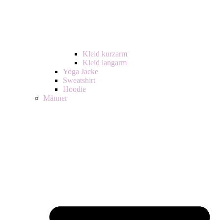
Kleid kurzarm
Kleid langarm
Yoga Jacke
Sweatshirt
Hoodie
Männer