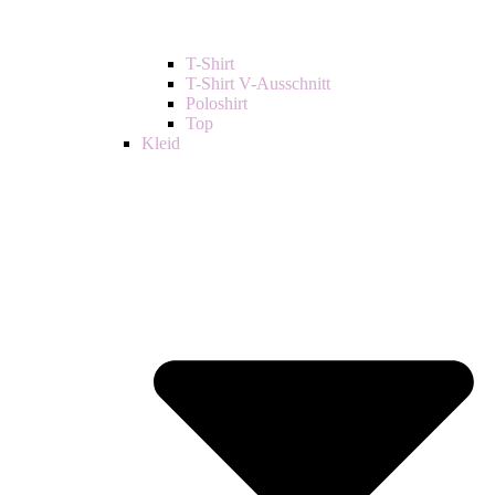
T-Shirt
T-Shirt V-Ausschnitt
Poloshirt
Top
Kleid