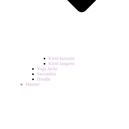
Kleid kurzarm
Kleid langarm
Yoga Jacke
Sweatshirt
Hoodie
Männer