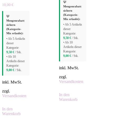
💡
10,00
€
Mengenrabatt
sichern
(Kategorie-
💡
Mix erlaubt):
Mengenrabatt
• Ab 5 Artikeln
sichern
(Kategorie-
dieser
Mix erlaubt):
Kategorie:
9,50
€
/ Stk.
• Ab 5 Artikeln
• Ab 10
dieser
Artikeln dieser
Kategorie:
Kategorie:
9,50
€
/ Stk.
9,00
€
/ Stk.
• Ab 10
Artikeln dieser
Kategorie:
inkl. MwSt.
9,00
€
/ Stk.
zzgl.
Versandkosten
inkl. MwSt.
zzgl.
In den
Versandkosten
Warenkorb
In den
Warenkorb