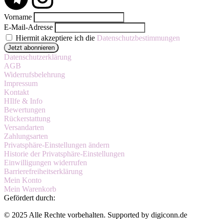
Vorname
E-Mail-Adresse
Hiermit akzeptiere ich die
Datenschutzbestimmungen
Datenschutzerklärung
AGB
Widerrufsbelehrung
Impressum
Kontakt
HIlfe & Info
Bewertungen
Rückerstattung
Versandarten
Zahlungsarten
Privatsphäre-Einstellungen ändern
Historie der Privatsphäre-Einstellungen
Einwilligungen widerrufen
Barrierefreiheitserklärung
Mein Konto
Mein Warenkorb
Gefördert durch:
© 2025 Alle Rechte vorbehalten. Supported by digiconn.de