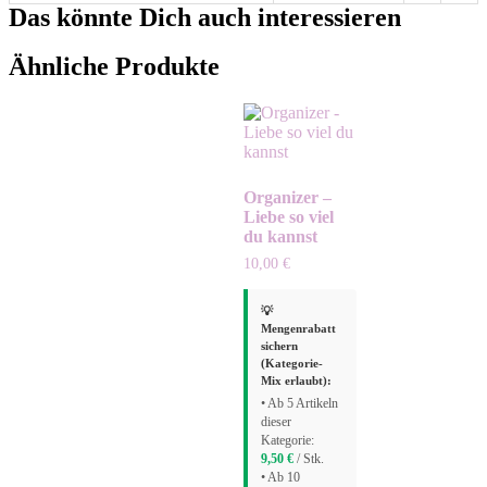
Das könnte Dich auch interessieren
Ähnliche Produkte
Organizer –
Liebe so viel
du kannst
10,00
€
💡
Mengenrabatt
sichern
(Kategorie-
Mix erlaubt):
• Ab 5 Artikeln
dieser
Kategorie:
9,50
€
/ Stk.
• Ab 10