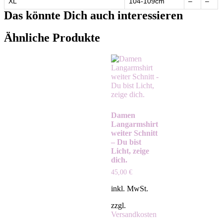
XL
104-109cm
–
–
Das könnte Dich auch interessieren
Ähnliche Produkte
Damen
Langarmshirt
weiter Schnitt
– Du bist
Licht, zeige
dich.
45,00
€
inkl. MwSt.
zzgl.
Versandkosten