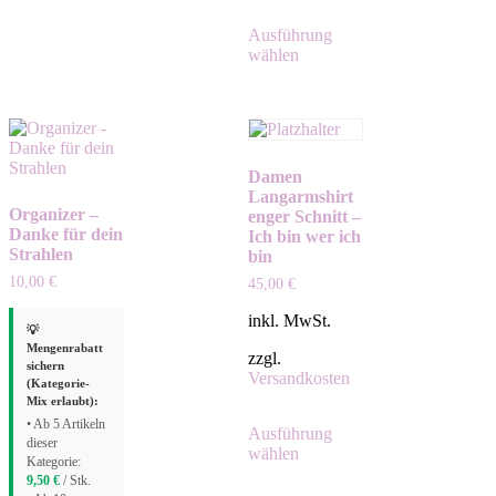
Ausführung
wählen
Damen
Langarmshirt
Organizer –
enger Schnitt –
Danke für dein
Ich bin wer ich
Strahlen
bin
10,00
€
45,00
€
inkl. MwSt.
💡
Mengenrabatt
zzgl.
sichern
Versandkosten
(Kategorie-
Mix erlaubt):
• Ab 5 Artikeln
Ausführung
dieser
wählen
Kategorie:
9,50
€
/ Stk.