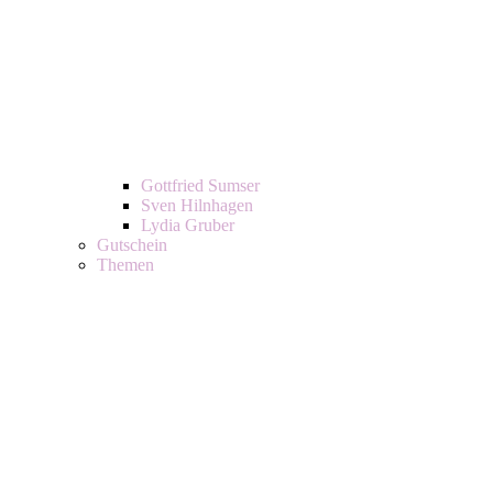
Gottfried Sumser
Sven Hilnhagen
Lydia Gruber
Gutschein
Themen