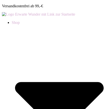
Versandkostenfrei ab 99,-€
Shop