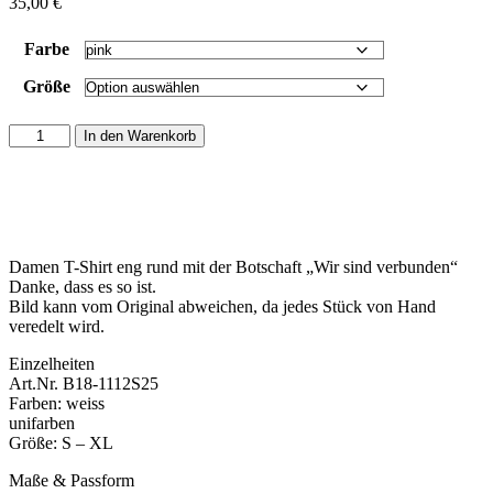
35,00
€
Farbe
Größe
Damen
In den Warenkorb
T-
Shirt
Rundhals
enger
Schnitt
(Silke-
Damen T-Shirt eng rund mit der Botschaft „Wir sind verbunden“
Style)
Danke, dass es so ist.
-
Bild kann vom Original abweichen, da jedes Stück von Hand
Wir
veredelt wird.
sind
verbunden
Einzelheiten
Menge
Art.Nr. B18-1112S25
Farben: weiss
unifarben
Größe: S – XL
Maße & Passform