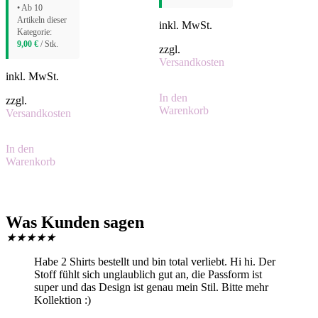
• Ab 10
Artikeln dieser
inkl. MwSt.
Kategorie:
9,00
€
/ Stk.
zzgl.
Versandkosten
inkl. MwSt.
In den
zzgl.
Warenkorb
Versandkosten
In den
Warenkorb
Was Kunden sagen
★
★
★
★
★
Habe 2 Shirts bestellt und bin total verliebt. Hi hi. Der
Stoff fühlt sich unglaublich gut an, die Passform ist
super und das Design ist genau mein Stil. Bitte mehr
Kollektion :)