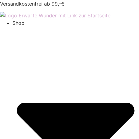
Versandkostenfrei ab 99,-€
Shop