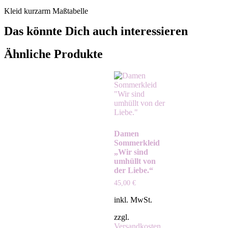
Kleid kurzarm Maßtabelle
Das könnte Dich auch interessieren
Ähnliche Produkte
Damen
Sommerkleid
„Wir sind
umhüllt von
der Liebe.“
45,00
€
inkl. MwSt.
zzgl.
Versandkosten