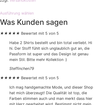
zzgl.
Versandkosten
der
Dieses
Produktseite
Ausführung wählen
Produkt
gewählt
Was Kunden sagen
weist
werden
mehrere
Varianten
★
★
★
★
★
Bewertet mit 5 von 5
auf.
Habe 2 Shirts bestellt und bin total verliebt. Hi
Die
hi. Der Stoff fühlt sich unglaublich gut an, die
Optionen
Passform ist super und das Design ist genau
können
mein Stil. Bitte mehr Kollektion :)
auf
der
Steffinchen79
Produktseite
gewählt
★
★
★
★
★
Bewertet mit 5 von 5
werden
Ich mag handgemachte Mode, und dieser Shop
hat mich überzeugt! Die Qualität ist top, die
Farben stimmen auch und man merkt dass hier
mit Herz gearbeitet wird. Bestimmt nicht mein