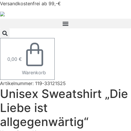
Zum
Versandkostenfrei ab 99,-€
Inhalt
springen
0,00
€
Warenkorb
Artikelnummer: 119-33121S25
Unisex Sweatshirt „Die
Liebe ist
allgegenwärtig“