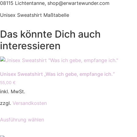
08115 Lichtentanne, shop@erwartewunder.com
Unisex Sweatshirt Maßtabelle
Das könnte Dich auch
interessieren
Unisex Sweatshirt „Was ich gebe, empfange ich.“
55,00
€
inkl. MwSt.
zzgl.
Versandkosten
Dieses
Ausführung wählen
Produkt
weist
mehrere