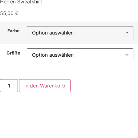
Herren Sweatshirt
55,00
€
Farbe
Größe
Unisex
In den Warenkorb
Sweatshirt
"Die
Liebe
ist
allgegenwärtig"
Menge