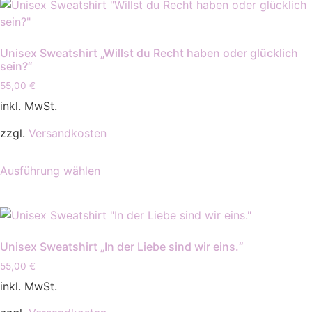
Varianten
auf.
Die
Unisex Sweatshirt „Willst du Recht haben oder glücklich
Optionen
sein?“
können
55,00
€
auf
inkl. MwSt.
der
Produktseite
zzgl.
Versandkosten
gewählt
Dieses
werden
Ausführung wählen
Produkt
weist
mehrere
Varianten
auf.
Unisex Sweatshirt „In der Liebe sind wir eins.“
Die
55,00
€
Optionen
inkl. MwSt.
können
auf