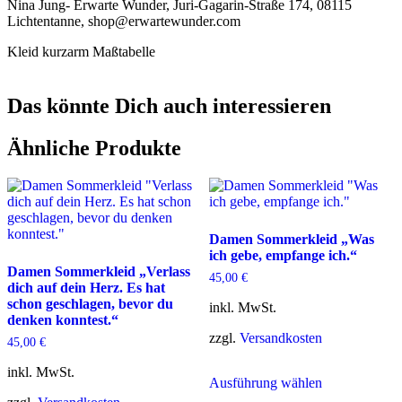
Nina Jung- Erwarte Wunder, Juri-Gagarin-Straße 174, 08115
Lichtentanne, shop@erwartewunder.com
Kleid kurzarm Maßtabelle
Das könnte Dich auch interessieren
Ähnliche Produkte
Damen Sommerkleid „Was
ich gebe, empfange ich.“
Damen Sommerkleid „Verlass
45,00
€
dich auf dein Herz. Es hat
schon geschlagen, bevor du
inkl. MwSt.
denken konntest.“
zzgl.
Versandkosten
45,00
€
Dieses
inkl. MwSt.
Ausführung wählen
Produkt
weist