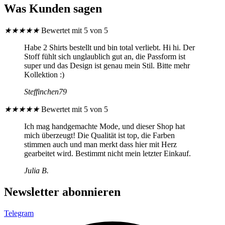
Was Kunden sagen
Die
Optionen
können
★
★
★
★
★
Bewertet mit 5 von 5
auf
der
Habe 2 Shirts bestellt und bin total verliebt. Hi hi. Der
Produktseite
Stoff fühlt sich unglaublich gut an, die Passform ist
gewählt
super und das Design ist genau mein Stil. Bitte mehr
werden
Kollektion :)
Steffinchen79
★
★
★
★
★
Bewertet mit 5 von 5
Ich mag handgemachte Mode, und dieser Shop hat
mich überzeugt! Die Qualität ist top, die Farben
stimmen auch und man merkt dass hier mit Herz
gearbeitet wird. Bestimmt nicht mein letzter Einkauf.
Julia B.
Newsletter abonnieren
Telegram