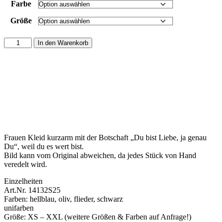
Farbe
Größe
Damen
In den Warenkorb
Sommerkleid
"Du
bist
Licht,
zeige
dich."
Menge
Frauen Kleid kurzarm mit der Botschaft „Du bist Liebe, ja genau
Du“, weil du es wert bist.
Bild kann vom Original abweichen, da jedes Stück von Hand
veredelt wird.
Einzelheiten
Art.Nr. 14132S25
Farben: hellblau, oliv, flieder, schwarz
unifarben
Größe: XS – XXL (weitere Größen & Farben auf Anfrage!)