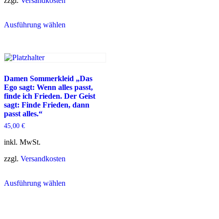
zzgl.
Versandkosten
mehrere
Dieses
Varianten
Ausführung wählen
Produkt
auf.
weist
Die
mehrere
Optionen
Varianten
können
auf.
auf
Die
der
Optionen
Produktseite
Damen Sommerkleid „Das
können
gewählt
Ego sagt: Wenn alles passt,
auf
werden
finde ich Frieden. Der Geist
der
sagt: Finde Frieden, dann
Produktseite
passt alles.“
gewählt
45,00
€
werden
inkl. MwSt.
zzgl.
Versandkosten
Dieses
Ausführung wählen
Produkt
weist
mehrere
Varianten
auf.