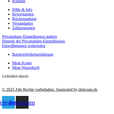
Kontakt
HIlfe & Info
Bewertungen
Rückerstattung
Versandarten
Zahlungsarten
Privatsphäre-Einstellungen ändern
Historie der Privatsphäre-Einstellungen
Einwilligungen widerrufen
Barrierefreiheitserklärung
Mein Konto
Mein Warenkorb
Gefördert durch:
© 2025 Alle Rechte vorbehalten. Supported by digiconn.de
elegram
Instagram