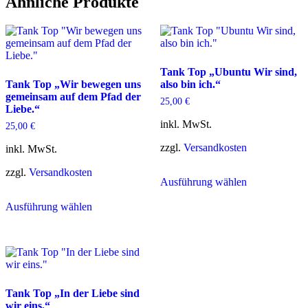
Ähnliche Produkte
Tank Top „Ubuntu Wir sind,
Tank Top „Wir bewegen uns
also bin ich.“
gemeinsam auf dem Pfad der
25,00
€
Liebe.“
inkl. MwSt.
25,00
€
zzgl.
Versandkosten
inkl. MwSt.
Dieses
zzgl.
Versandkosten
Ausführung wählen
Produkt
Dieses
weist
Ausführung wählen
Produkt
mehrere
weist
Varianten
mehrere
auf.
Varianten
Die
auf.
Optionen
Die
können
Optionen
auf
Tank Top „In der Liebe sind
können
der
wir eins.“
auf
Produktseite