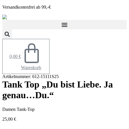
Zum
Versandkostenfrei ab 99,-€
Inhalt
springen
0,00
€
Warenkorb
Artikelnummer: 612-15111S25
Tank Top „Du bist Liebe. Ja
genau…Du.“
Damen Tank-Top
25,00
€