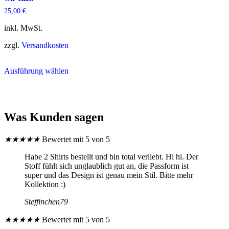
der
gewählt
25,00
€
Produktseite
werden
gewählt
inkl. MwSt.
werden
zzgl.
Versandkosten
Dieses
Ausführung wählen
Produkt
weist
mehrere
Varianten
auf.
Was Kunden sagen
Die
Optionen
können
★
★
★
★
★
Bewertet mit 5 von 5
auf
der
Habe 2 Shirts bestellt und bin total verliebt. Hi hi. Der
Produktseite
Stoff fühlt sich unglaublich gut an, die Passform ist
gewählt
super und das Design ist genau mein Stil. Bitte mehr
werden
Kollektion :)
Steffinchen79
★
★
★
★
★
Bewertet mit 5 von 5