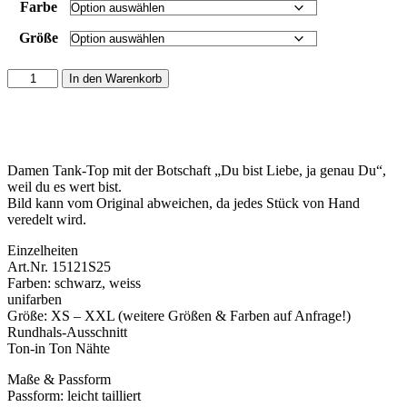
Farbe
Größe
Tank
In den Warenkorb
Top
"Du
bist
Liebe.
Ja
Damen Tank-Top mit der Botschaft „Du bist Liebe, ja genau Du“,
genau…
weil du es wert bist.
Du."
Bild kann vom Original abweichen, da jedes Stück von Hand
Menge
veredelt wird.
Einzelheiten
Art.Nr. 15121S25
Farben: schwarz, weiss
unifarben
Größe: XS – XXL (weitere Größen & Farben auf Anfrage!)
Rundhals-Ausschnitt
Ton-in Ton Nähte
Maße & Passform
Passform: leicht tailliert