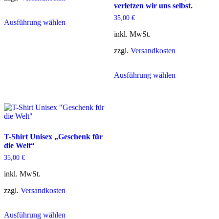
verletzen wir uns selbst.
Dieses
35,00
€
Ausführung wählen
Produkt
weist
inkl. MwSt.
mehrere
Varianten
zzgl.
Versandkosten
auf.
Die
Dieses
Ausführung wählen
Optionen
Produkt
können
weist
auf
mehrere
der
Varianten
Produktseite
auf.
gewählt
Die
werden
Optionen
T-Shirt Unisex „Geschenk für
können
die Welt“
auf
der
35,00
€
Produktseite
gewählt
inkl. MwSt.
werden
zzgl.
Versandkosten
Dieses
Ausführung wählen
Produkt