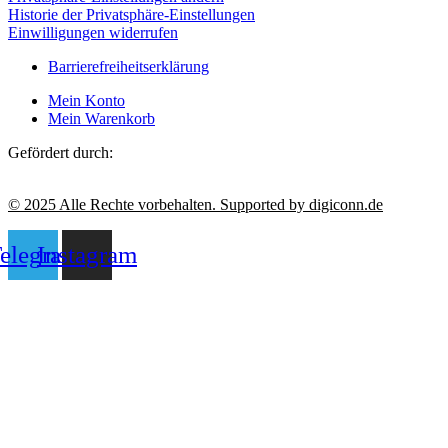
Historie der Privatsphäre-Einstellungen
Einwilligungen widerrufen
Barrierefreiheitserklärung
Mein Konto
Mein Warenkorb
Gefördert durch:
© 2025 Alle Rechte vorbehalten. Supported by digiconn.de
elegram
Instagram