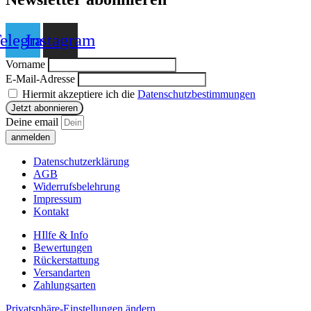
elegram
Instagram
Vorname
E-Mail-Adresse
Hiermit akzeptiere ich die
Datenschutzbestimmungen
Deine email
anmelden
Datenschutzerklärung
AGB
Widerrufsbelehrung
Impressum
Kontakt
HIlfe & Info
Bewertungen
Rückerstattung
Versandarten
Zahlungsarten
Privatsphäre-Einstellungen ändern