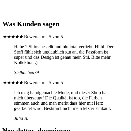
weist
mehrere
Varianten
auf.
Was Kunden sagen
Die
Optionen
können
★
★
★
★
★
Bewertet mit 5 von 5
auf
der
Habe 2 Shirts bestellt und bin total verliebt. Hi hi. Der
Produktseite
Stoff fühlt sich unglaublich gut an, die Passform ist
gewählt
super und das Design ist genau mein Stil. Bitte mehr
werden
Kollektion :)
Steffinchen79
★
★
★
★
★
Bewertet mit 5 von 5
Ich mag handgemachte Mode, und dieser Shop hat
mich überzeugt! Die Qualität ist top, die Farben
stimmen auch und man merkt dass hier mit Herz
gearbeitet wird. Bestimmt nicht mein letzter Einkauf.
Julia B.
Newsletter abonnieren