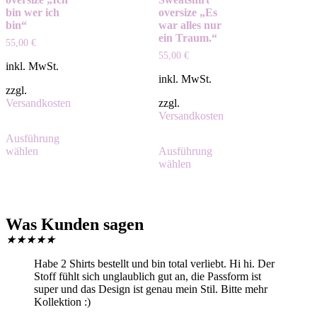
bin wer ich
oversize „Es
bin“
war alles nur
ein Traum.“
55,00
€
55,00
€
inkl. MwSt.
inkl. MwSt.
zzgl.
Versandkosten
zzgl.
Versandkosten
Ausführung
wählen
Ausführung
wählen
Was Kunden sagen
★
★
★
★
★
Habe 2 Shirts bestellt und bin total verliebt. Hi hi. Der
Stoff fühlt sich unglaublich gut an, die Passform ist
super und das Design ist genau mein Stil. Bitte mehr
Kollektion :)