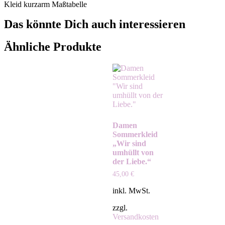
Kleid kurzarm Maßtabelle
Das könnte Dich auch interessieren
Ähnliche Produkte
Damen
Sommerkleid
„Wir sind
umhüllt von
der Liebe.“
45,00
€
inkl. MwSt.
zzgl.
Versandkosten