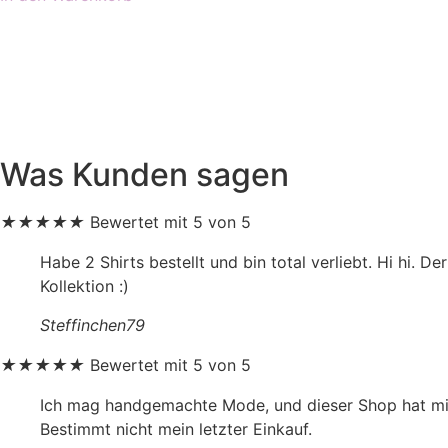
Was Kunden sagen
★
★
★
★
★
Bewertet mit 5 von 5
Habe 2 Shirts bestellt und bin total verliebt. Hi hi. D
Kollektion :)
Steffinchen79
★
★
★
★
★
Bewertet mit 5 von 5
Ich mag handgemachte Mode, und dieser Shop hat mich
Bestimmt nicht mein letzter Einkauf.