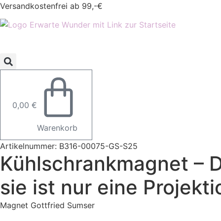
Zum
Versandkostenfrei ab 99,-€
Inhalt
springen
0,00
€
Warenkorb
Artikelnummer: B316-00075-GS-S25
Kühlschrankmagnet – Die
sie ist nur eine Projek
Magnet Gottfried Sumser