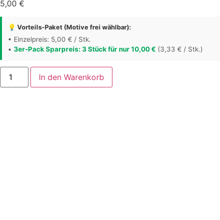
5,00
€
💡 Vorteils-Paket (Motive frei wählbar):
• Einzelpreis: 5,00 € / Stk.
•
3er-Pack Sparpreis: 3 Stück für nur 10,00 €
(3,33 € / Stk.)
Kühlschrankmagnet
In den Warenkorb
-
Die
Welt
ist
erlöst,
wenn
wir
erlöst
sind,
denn
sie
ist
nur
eine
Projektion
unserer
eigenen
Gedanken.
Menge