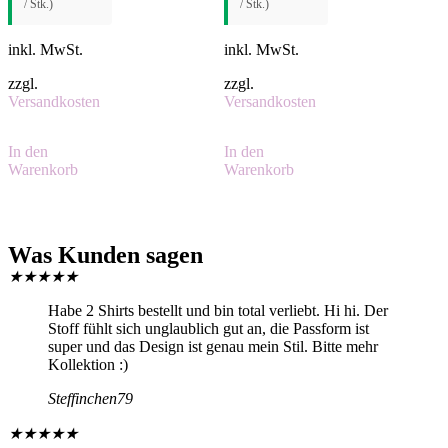
/ Stk.)
/ Stk.)
inkl. MwSt.
inkl. MwSt.
zzgl.
zzgl.
Versandkosten
Versandkosten
In den
In den
Warenkorb
Warenkorb
Was Kunden sagen
★
★
★
★
★
Habe 2 Shirts bestellt und bin total verliebt. Hi hi. Der
Stoff fühlt sich unglaublich gut an, die Passform ist
super und das Design ist genau mein Stil. Bitte mehr
Kollektion :)
Steffinchen79
★
★
★
★
★