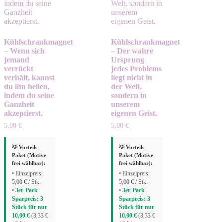
Kühlschrankmagnet
Kühlschrankmagnet
– Wenn sich
– Der wahre
jemand
Ursprung
verrückt
jedes Problems
verhält, kannst
liegt nicht in
du ihn heilen,
der Welt,
indem du seine
sondern in
Ganzheit
unserem
akzeptierst.
eigenen Geist.
5,00
€
5,00
€
💡 Vorteils-
💡 Vorteils-
Paket (Motive
Paket (Motive
frei wählbar):
frei wählbar):
• Einzelpreis:
• Einzelpreis:
5,00 € / Stk.
5,00 € / Stk.
•
3er-Pack
•
3er-Pack
Sparpreis: 3
Sparpreis: 3
Stück für nur
Stück für nur
10,00 €
(3,33 €
10,00 €
(3,33 €