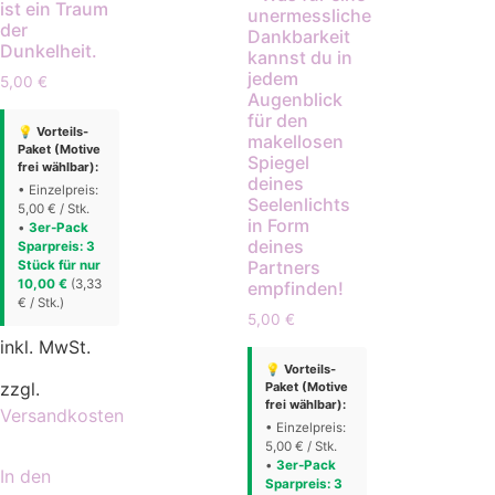
ist ein Traum
unermessliche
der
Dankbarkeit
Dunkelheit.
kannst du in
jedem
5,00
€
Augenblick
für den
💡 Vorteils-
makellosen
Paket (Motive
Spiegel
frei wählbar):
deines
• Einzelpreis:
Seelenlichts
5,00 € / Stk.
in Form
•
3er-Pack
deines
Sparpreis: 3
Partners
Stück für nur
10,00 €
(3,33
empfinden!
€ / Stk.)
5,00
€
inkl. MwSt.
💡 Vorteils-
zzgl.
Paket (Motive
frei wählbar):
Versandkosten
• Einzelpreis:
5,00 € / Stk.
•
3er-Pack
In den
Sparpreis: 3