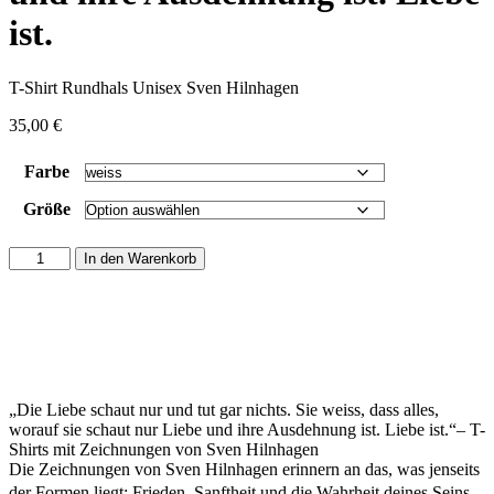
ist.
T-Shirt Rundhals Unisex Sven Hilnhagen
35,00
€
Farbe
Größe
T-
In den Warenkorb
Shirt
Sven
Hilnhagen
-
Die
Liebe
schaut
„Die Liebe schaut nur und tut gar nichts. Sie weiss, dass alles,
nur
worauf sie schaut nur Liebe und ihre Ausdehnung ist. Liebe ist.“– T-
und
Shirts mit Zeichnungen von Sven Hilnhagen
tut
Die Zeichnungen von Sven Hilnhagen erinnern an das, was jenseits
gar
der Formen liegt: Frieden, Sanftheit und die Wahrheit deines Seins.
nichts.