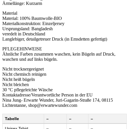
Ärmellänge: Kurzarm
Material
Material: 100% Baumwolle-BIO
Materialkonstruktion: Einzeljersey
Ursprungsland: Bangladesh
veredelt in Deutschland
Langlebiger, detailgetreuer Druck (in Emsdetten gefertigt)
PFLEGEHINWEISE
Ähnliche Farben zusammen waschen, kein Bügeln auf Druck,
waschen und auf links bügeln.
Nicht trocknergeeignet
Nicht chemisch reinigen
Nicht heiß bügeln
Nicht bleichen
30 °C pflegeleichte Wäsche
Kontaktadresse/Verantwortliche Person in der EU
Nina Jung- Erwarte Wunder, Juri-Gagarin-Straße 174, 08115
Lichtentanne, shop@erwartewunder.com
Tabelle
–
–
–
Unisex Tshirt
–
–
–