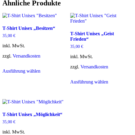
Ähnliche Produkte
T-Shirt Unisex „Besitzen“
T-Shirt Unisex „Geist
35,00
€
Frieden“
inkl. MwSt.
35,00
€
zzgl.
Versandkosten
inkl. MwSt.
Dieses
zzgl.
Versandkosten
Ausführung wählen
Produkt
weist
Dieses
Ausführung wählen
mehrere
Produkt
Varianten
weist
auf.
mehrere
Die
Varianten
Optionen
auf.
können
Die
T-Shirt Unisex „Möglichkeit“
auf
Optionen
der
können
35,00
€
Produktseite
auf
gewählt
der
inkl. MwSt.