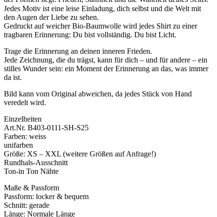
Sie
Jedes Motiv ist eine leise Einladung, dich selbst und die Welt mit
weiss,
den Augen der Liebe zu sehen.
dass
Gedruckt auf weicher Bio-Baumwolle wird jedes Shirt zu einer
alles,
tragbaren Erinnerung: Du bist vollständig. Du bist Licht.
worauf
Trage die Erinnerung an deinen inneren Frieden.
sie
Jede Zeichnung, die du trägst, kann für dich – und für andere – ein
schaut
stilles Wunder sein: ein Moment der Erinnerung an das, was immer
nur
da ist.
Liebe
und
Bild kann vom Original abweichen, da jedes Stück von Hand
ihre
veredelt wird.
Ausdehnung
ist.
Einzelheiten
Liebe
Art.Nr. B403-0111-SH-S25
ist.
Farben: weiss
Menge
unifarben
Größe: XS – XXL (weitere Größen auf Anfrage!)
Rundhals-Ausschnitt
Ton-in Ton Nähte
Maße & Passform
Passform: locker & bequem
Schnitt: gerade
Länge: Normale Länge