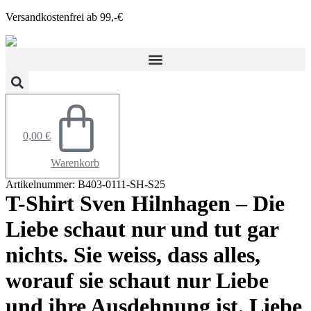
Zum
Versandkostenfrei ab 99,-€
Inhalt
springen
0,00
€
Warenkorb
Artikelnummer: B403-0111-SH-S25
T-Shirt Sven Hilnhagen – Die
Liebe schaut nur und tut gar
nichts. Sie weiss, dass alles,
worauf sie schaut nur Liebe
und ihre Ausdehnung ist. Liebe