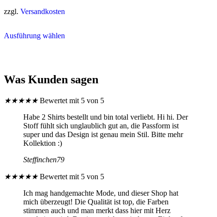
werden
Produktseite
gewählt
zzgl.
Versandkosten
werden
Dieses
Ausführung wählen
Produkt
weist
mehrere
Varianten
auf.
Was Kunden sagen
Die
Optionen
können
★
★
★
★
★
Bewertet mit 5 von 5
auf
der
Habe 2 Shirts bestellt und bin total verliebt. Hi hi. Der
Produktseite
Stoff fühlt sich unglaublich gut an, die Passform ist
gewählt
super und das Design ist genau mein Stil. Bitte mehr
werden
Kollektion :)
Steffinchen79
★
★
★
★
★
Bewertet mit 5 von 5
Ich mag handgemachte Mode, und dieser Shop hat
mich überzeugt! Die Qualität ist top, die Farben
stimmen auch und man merkt dass hier mit Herz