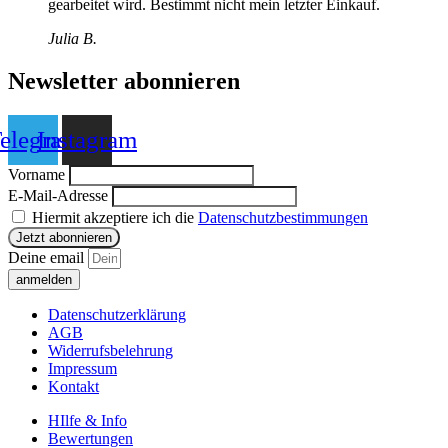
gearbeitet wird. Bestimmt nicht mein letzter Einkauf.
Julia B.
Newsletter abonnieren
elegram
Instagram
Vorname
E-Mail-Adresse
Hiermit akzeptiere ich die
Datenschutzbestimmungen
Deine email
anmelden
Datenschutzerklärung
AGB
Widerrufsbelehrung
Impressum
Kontakt
HIlfe & Info
Bewertungen