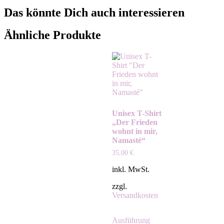
Das könnte Dich auch interessieren
Ähnliche Produkte
Unisex T-Shirt
„Der Frieden
wohnt in mir,
Namasté“
35,00
€
inkl. MwSt.
zzgl.
Versandkosten
Ausführung