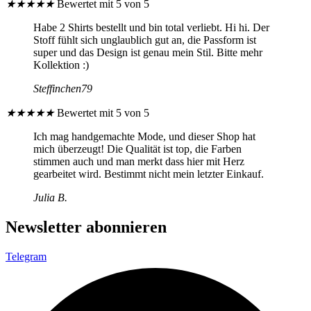
★
★
★
★
★
Bewertet mit 5 von 5
auf
der
Habe 2 Shirts bestellt und bin total verliebt. Hi hi. Der
Produktseite
Stoff fühlt sich unglaublich gut an, die Passform ist
gewählt
super und das Design ist genau mein Stil. Bitte mehr
werden
Kollektion :)
Steffinchen79
★
★
★
★
★
Bewertet mit 5 von 5
Ich mag handgemachte Mode, und dieser Shop hat
mich überzeugt! Die Qualität ist top, die Farben
stimmen auch und man merkt dass hier mit Herz
gearbeitet wird. Bestimmt nicht mein letzter Einkauf.
Julia B.
Newsletter abonnieren
Telegram