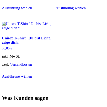
Dieses
Dieses
Ausführung wählen
Ausführung wählen
Produkt
Produkt
weist
weist
mehrere
mehrere
Varianten
Varianten
auf.
auf.
Die
Die
Optionen
Optionen
Unisex T-Shirt „Du bist Licht,
können
können
zeige dich.“
auf
auf
der
der
35,00
€
Produktseite
Produktseite
gewählt
gewählt
inkl. MwSt.
werden
werden
zzgl.
Versandkosten
Dieses
Ausführung wählen
Produkt
weist
mehrere
Varianten
auf.
Was Kunden sagen
Die
Optionen
können