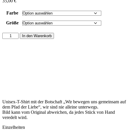
35,00
€
Farbe
Größe
Unisex
In den Warenkorb
T-
Shirt
"Wir
bewegen
uns
gemeinsam
auf
dem
Pfad
der
Liebe."
Menge
Unisex-T-Shirt mit der Botschaft „Wir bewegen uns gemeinsam auf
dem Pfad der Liebe“, wir sind nie alleine unterwegs.
Bild kann vom Original abweichen, da jedes Stück von Hand
veredelt wird.
Einzelheiten