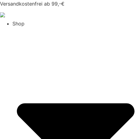
Zum
Versandkostenfrei ab 99,-€
Inhalt
springen
Shop