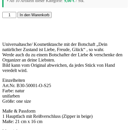
• Ab 10 Artikeln dieser Kategorie:
9,00
€
/ Stk.
In den Warenkorb
Universaltasche/ Kosmetiktasche mit der Botschaft „Dein
natürlicher Zustand ist Liebe, Freude, Glück“ , so wahr.
Werde auch du zu einem Botschafter der Liebe & verschenke den
Organizer an deine Liebsten.
Bild kann vom Original abweichen, da jedes Stück von Hand
veredelt wird.
Einzelheiten
Art.Nr. B30-50001-O-S25
Farbe: natur
unifarben
Größe: one size
Maße & Passform
1 Hauptfach mit Reißverschluss (Zipper in beige)
Maße: 21 cm x 16 cm