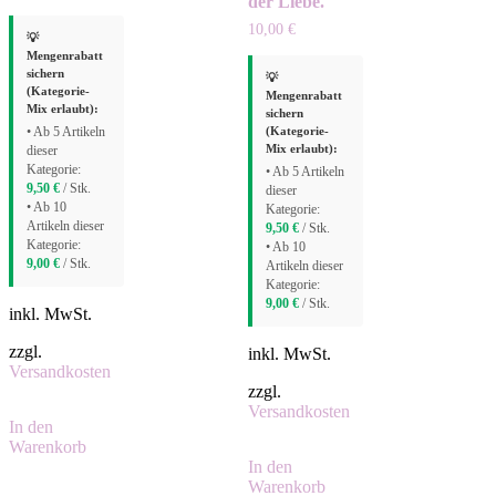
der Liebe.
10,00
€
💡
Mengenrabatt
sichern
💡
(Kategorie-
Mengenrabatt
Mix erlaubt):
sichern
(Kategorie-
• Ab 5 Artikeln
Mix erlaubt):
dieser
Kategorie:
• Ab 5 Artikeln
9,50
€
/ Stk.
dieser
• Ab 10
Kategorie:
Artikeln dieser
9,50
€
/ Stk.
Kategorie:
• Ab 10
9,00
€
/ Stk.
Artikeln dieser
Kategorie:
9,00
€
/ Stk.
inkl. MwSt.
zzgl.
inkl. MwSt.
Versandkosten
zzgl.
Versandkosten
In den
Warenkorb
In den
Warenkorb