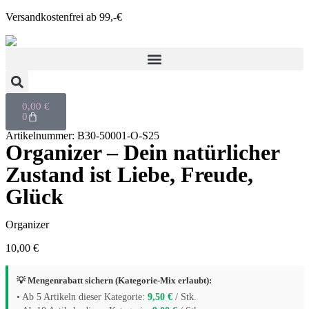
Versandkostenfrei ab 99,-€
0,00
€
0
Artikelnummer: B30-50001-O-S25
Organizer – Dein natürlicher
Zustand ist Liebe, Freude,
Glück
Organizer
10,00
€
💡 Mengenrabatt sichern (Kategorie-Mix erlaubt):
• Ab 5 Artikeln dieser Kategorie:
9,50
€
/ Stk.