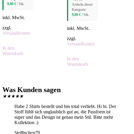
9,00
€
/ Stk.
Artikeln dieser
Kategorie:
9,00
€
/ Stk.
inkl. MwSt.
zzgl.
inkl. MwSt.
Versandkosten
zzgl.
Versandkosten
In den
Warenkorb
In den
Warenkorb
Was Kunden sagen
★
★
★
★
★
Habe 2 Shirts bestellt und bin total verliebt. Hi hi. Der
Stoff fühlt sich unglaublich gut an, die Passform ist
super und das Design ist genau mein Stil. Bitte mehr
Kollektion :)
Steffinchen79