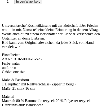
In den Warenkorb
Universaltasche/ Kosmetiktasche mit der Botschaft „Der Frieden
wohnt in mir, Namasté“ eine kleine Erinnerung in deinem Alltag.
Werde auch du zu einem Botschafter der Liebe & verschenke den
Organizer an deine Liebsten.
Bild kann vom Original abweichen, da jedes Stück von Hand
veredelt wird.
Einzelheiten
Art.Nr. B10-50001-O-S25
Farbe: natur
unifarben
Größe: one size
Maße & Passform
1 Hauptfach mit Reißverschluss (Zipper in beige)
Maße: 21 cm x 16 cm
Material
Material: 80 % Baumwolle recycelt 20 % Polyester recycelt
Ursprungsland: Bangladesh