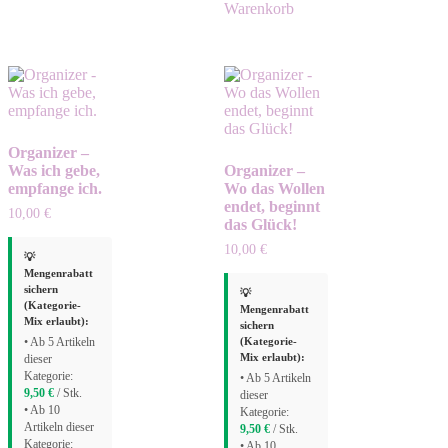
Warenkorb
Organizer –
Was ich gebe,
Organizer –
empfange ich.
Wo das Wollen
endet, beginnt
10,00
€
das Glück!
10,00
€
💡
Mengenrabatt
sichern
💡
(Kategorie-
Mengenrabatt
Mix erlaubt):
sichern
(Kategorie-
• Ab 5 Artikeln
Mix erlaubt):
dieser
Kategorie:
• Ab 5 Artikeln
9,50
€
/ Stk.
dieser
• Ab 10
Kategorie:
Artikeln dieser
9,50
€
/ Stk.
Kategorie:
• Ab 10