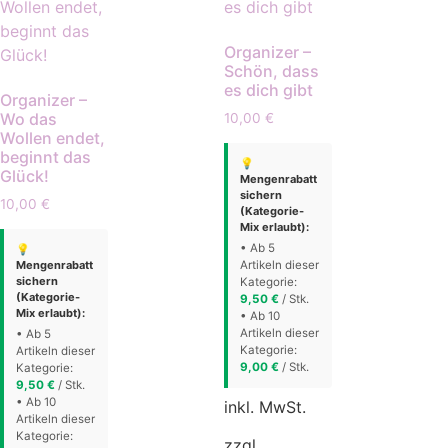
Organizer –
Schön, dass
es dich gibt
Organizer –
Wo das
10,00
€
Wollen endet,
beginnt das
💡
Glück!
Mengenrabatt
sichern
10,00
€
(Kategorie-
Mix erlaubt):
• Ab 5
💡
Mengenrabatt
Artikeln dieser
sichern
Kategorie:
(Kategorie-
9,50
€
/ Stk.
Mix erlaubt):
• Ab 10
Artikeln dieser
• Ab 5
Kategorie:
Artikeln dieser
9,00
€
/ Stk.
Kategorie:
9,50
€
/ Stk.
• Ab 10
inkl. MwSt.
Artikeln dieser
Kategorie:
zzgl.