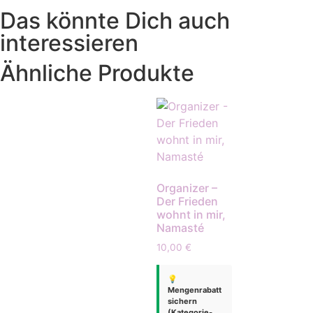
Das könnte Dich auch
interessieren
Ähnliche Produkte
Organizer –
Der Frieden
wohnt in mir,
Namasté
10,00
€
💡
Mengenrabatt
sichern
(Kategorie-