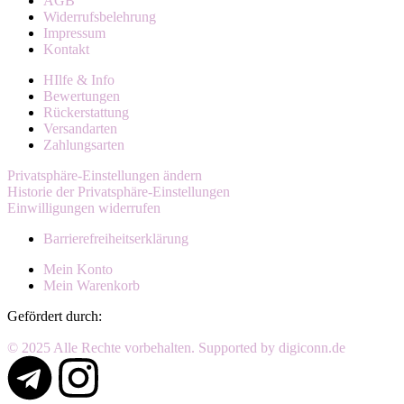
AGB
Widerrufsbelehrung
Impressum
Kontakt
HIlfe & Info
Bewertungen
Rückerstattung
Versandarten
Zahlungsarten
Privatsphäre-Einstellungen ändern
Historie der Privatsphäre-Einstellungen
Einwilligungen widerrufen
Barrierefreiheitserklärung
Mein Konto
Mein Warenkorb
Gefördert durch:
© 2025 Alle Rechte vorbehalten. Supported by digiconn.de