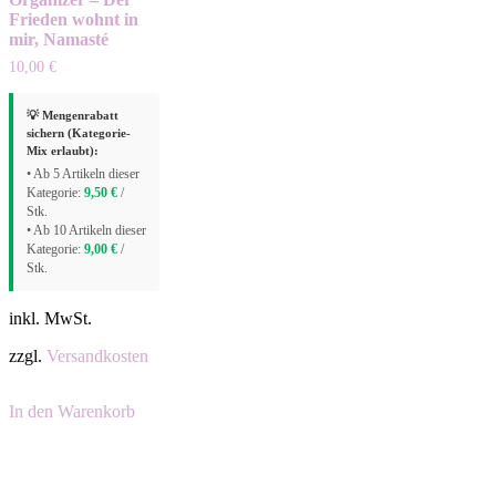
Frieden wohnt in
mir, Namasté
10,00
€
💡 Mengenrabatt
sichern (Kategorie-
Mix erlaubt):
• Ab 5 Artikeln dieser
Kategorie:
9,50
€
/
Stk.
• Ab 10 Artikeln dieser
Kategorie:
9,00
€
/
Stk.
inkl. MwSt.
zzgl.
Versandkosten
In den Warenkorb