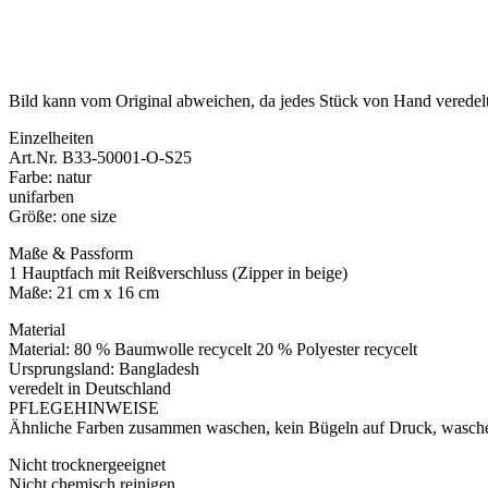
Bild kann vom Original abweichen, da jedes Stück von Hand veredelt
Einzelheiten
Art.Nr. B33-50001-O-S25
Farbe: natur
unifarben
Größe: one size
Maße & Passform
1 Hauptfach mit Reißverschluss (Zipper in beige)
Maße: 21 cm x 16 cm
Material
Material: 80 % Baumwolle recycelt 20 % Polyester recycelt
Ursprungsland: Bangladesh
veredelt in Deutschland
PFLEGEHINWEISE
Ähnliche Farben zusammen waschen, kein Bügeln auf Druck, waschen
Nicht trocknergeeignet
Nicht chemisch reinigen